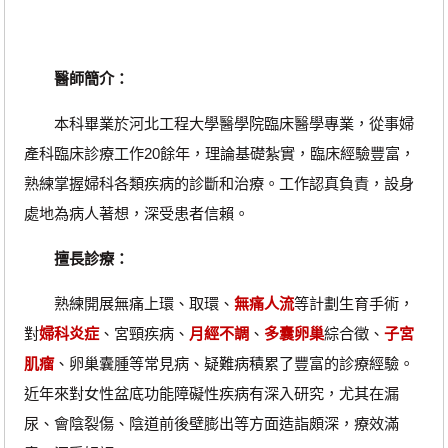
醫師簡介：
本科畢業於河北工程大學醫學院臨床醫學專業，從事婦
產科臨床診療工作20餘年，理論基礎紮實，臨床經驗豐富，
熟練掌握婦科各類疾病的診斷和治療。工作認真負責，設身
處地為病人著想，深受患者信賴。
擅長診療：
熟練開展無痛上環、取環、
無痛人流
等計劃生育手術，
對
婦科炎症
、宮頸疾病、
月經不調
、
多囊卵巢
綜合徵、
子宮
肌瘤
、卵巢囊腫等常見病、疑難病積累了豐富的診療經驗。
近年來對女性盆底功能障礙性疾病有深入研究，尤其在漏
尿、會陰裂傷、陰道前後壁膨出等方面造詣頗深，療效滿