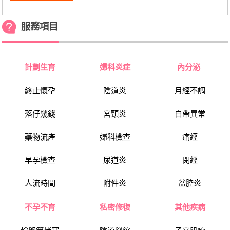
服務項目
計劃生育
婦科炎症
內分泌
終止懷孕
陰道炎
月經不調
落仔幾錢
宮頸炎
白帶異常
藥物流產
婦科檢查
痛經
早孕檢查
尿道炎
閉經
人流時間
附件炎
盆腔炎
不孕不育
私密修復
其他疾病