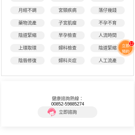
月經不調
宮頸疾病
落仔幾錢
藥物流產
子宮肌瘤
不孕不育
陰道緊縮
早孕檢查
人流時間
12
立即
上環取環
婦科檢查
陰道緊縮
預約
陰唇修復
婦科炎症
人工流產
健康諮詢熱線：
00852-59885274
立即諮詢