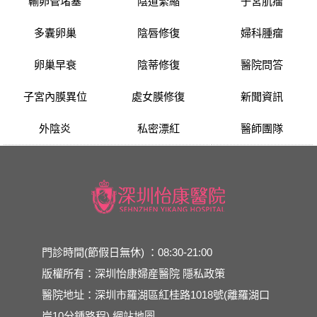
輸卵管堵塞
陰道緊縮
子宮肌瘤
多囊卵巢
陰唇修復
婦科腫瘤
卵巢早衰
陰蒂修復
醫院問答
子宮內膜異位
處女膜修復
新聞資訊
外陰炎
私密漂紅
醫師團隊
門診時間(節假日無休) ：08:30-21:00
版權所有：深圳怡康婦産醫院
隱私政策
醫院地址：深圳市羅湖區紅桂路1018號(離羅湖口
岸10分鍾路程)
網站地圖