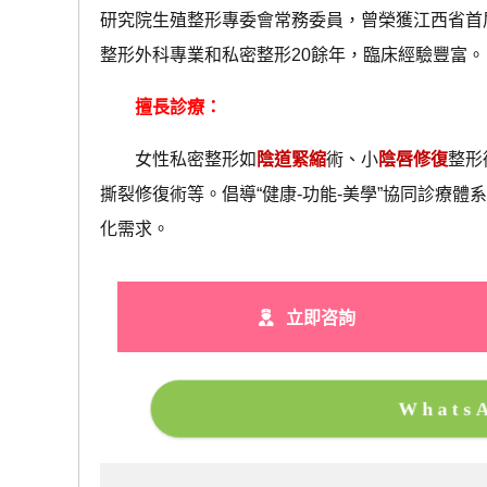
研究院生殖整形專委會常務委員，曾榮獲江西省首
整形外科專業和私密整形20餘年，臨床經驗豐富。
擅長診療：
女性私密整形如
陰道緊縮
術、小
陰唇修復
整形
撕裂修復術等。倡導“健康-功能-美學”協同診療體
化需求。
立即咨詢
What