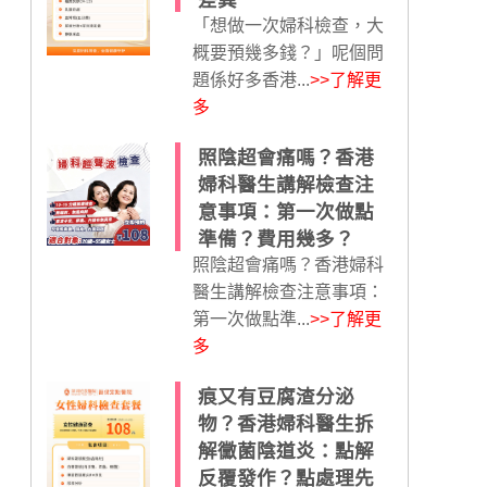
差異
「想做一次婦科檢查，大
概要預幾多錢？」呢個問
題係好多香港...
>>了解更
多
照陰超會痛嗎？香港
婦科醫生講解檢查注
意事項：第一次做點
準備？費用幾多？
照陰超會痛嗎？香港婦科
醫生講解檢查注意事項：
第一次做點準...
>>了解更
多
痕又有豆腐渣分泌
物？香港婦科醫生拆
解黴菌陰道炎：點解
反覆發作？點處理先