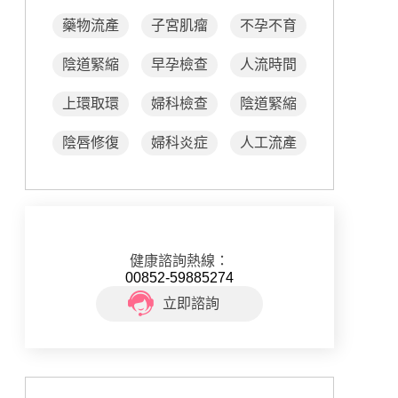
藥物流產
子宮肌瘤
不孕不育
陰道緊縮
早孕檢查
人流時間
上環取環
婦科檢查
陰道緊縮
陰唇修復
婦科炎症
人工流產
健康諮詢熱線：
00852-59885274
立即諮詢