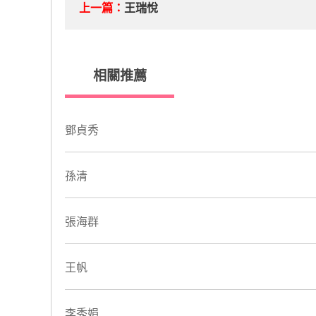
上一篇：
王瑞悅
相關推薦
鄧貞秀
孫清
張海群
王帆
李秀娟