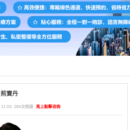
荊寶丹
 11:03 284次閱讀
馬上點擊咨詢