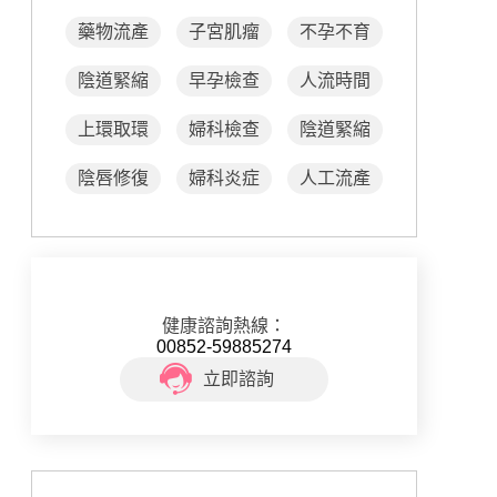
藥物流產
子宮肌瘤
不孕不育
陰道緊縮
早孕檢查
人流時間
上環取環
婦科檢查
陰道緊縮
陰唇修復
婦科炎症
人工流產
健康諮詢熱線：
00852-59885274
立即諮詢