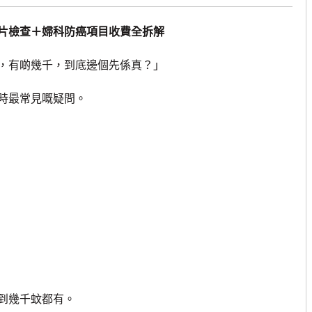
片檢查＋婦科防癌項目收費全拆解
，有啲幾千，到底邊個先係真？」
時最常見嘅疑問。
到幾千蚊都有。