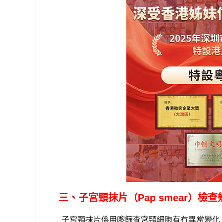
三、子宮頸抹片（Pap smear）檢
子宮頸抹片係用嚟篩查宮頸細胞有冇異常變化