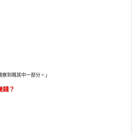
察到嘅其中一部分。」
）幾錢？