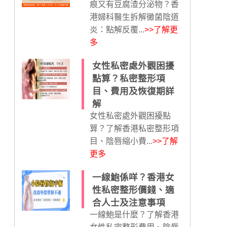
痕又有豆腐渣分泌物？香
港婦科醫生拆解黴菌陰道
炎：點解反覆...
>>了解更
多
女性私密處外觀困擾
點算？私密整形項
目、費用及恢復期詳
解
女性私密處外觀困擾點
算？了解香港私密整形項
目、陰唇縮小費...
>>了解
更多
一線鮑係咩？香港女
性私密整形價錢、適
合人士及注意事項
一線鮑是什麼？了解香港