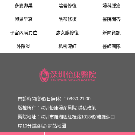
多囊卵巢
陰唇修復
婦科腫瘤
卵巢早衰
陰蒂修復
醫院問答
子宮內膜異位
處女膜修復
新聞資訊
外陰炎
私密漂紅
醫師團隊
門診時間(節假日無休) ：08:30-21:00
版權所有：深圳怡康婦産醫院
隱私政策
醫院地址：深圳市羅湖區紅桂路1018號(離羅湖口
岸10分鍾路程)
網站地圖