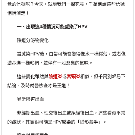
覺的信號呢？今天，就讓我們一探究竟，千萬別讓這些信號
悄悄溜走！
一、出現這4種情況可能感染了HPV
陰道分泌物變化
當感染HPV後，白帶可能會變得像水一樣稀薄，或者像
濃鼻涕一樣粘稠，並伴有一股惡臭的氣味。
這些變化雖然與
陰道炎
或
宮頸炎
相似，但千萬別輕易下
結論，及時就醫檢查才是王道！
異常陰道出血
非經期出血、性交後出血或絕經後出血，這些看似平常
的症狀，其實很可能是HPV感染的「隱形殺手」。