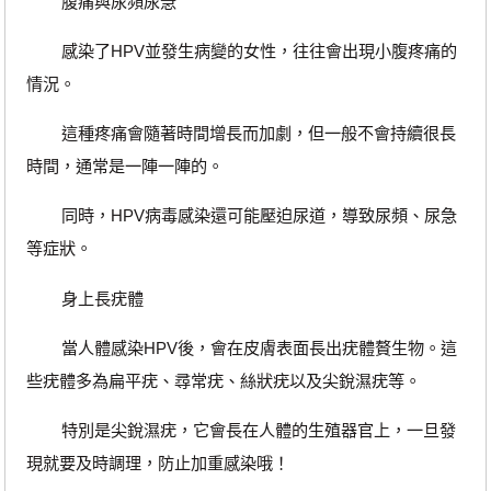
腹痛與尿頻尿急
感染了HPV並發生病變的女性，往往會出現小腹疼痛的
情況。
這種疼痛會隨著時間增長而加劇，但一般不會持續很長
時間，通常是一陣一陣的。
同時，HPV病毒感染還可能壓迫尿道，導致尿頻、尿急
等症狀。
身上長疣體
當人體感染HPV後，會在皮膚表面長出疣體贅生物。這
些疣體多為扁平疣、尋常疣、絲狀疣以及尖銳濕疣等。
特別是尖銳濕疣，它會長在人體的生殖器官上，一旦發
現就要及時調理，防止加重感染哦！