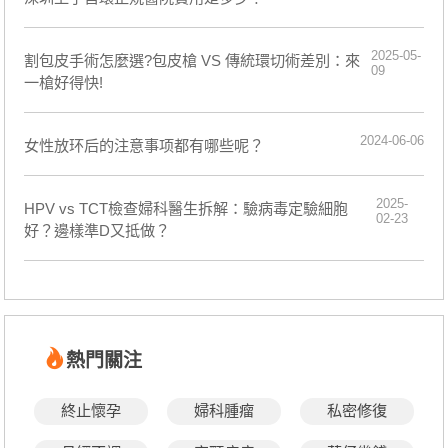
2025-05-
割包皮手術怎麼選?包皮槍 VS 傳統環切術差別：來
09
一槍好得快!
2024-06-06
​女性放环后的注意事项都有哪些呢？
2025-
HPV vs TCT檢查婦科醫生拆解：驗病毒定驗細胞
02-23
好？邊樣準D又抵做？
熱門關注
終止懷孕
婦科腫瘤
私密修復