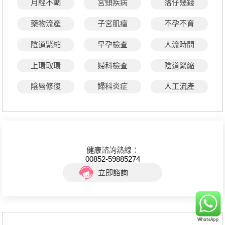
月經不調
宮頸疾病
落仔幾錢
藥物流產
子宮肌瘤
不孕不育
陰道緊縮
早孕檢查
人流時間
上環取環
婦科檢查
陰道緊縮
陰唇修復
婦科炎症
人工流產
健康諮詢熱線：
00852-59885274
立即諮詢