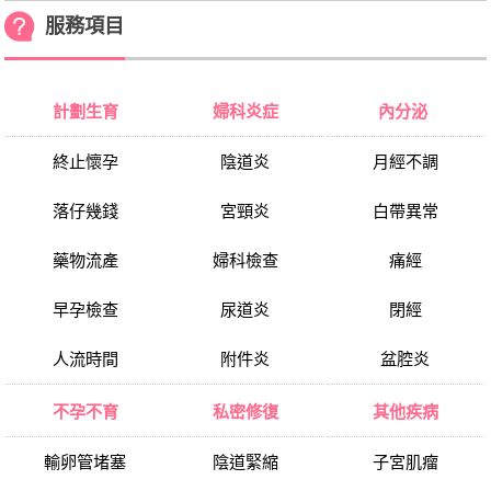
服務項目
計劃生育
婦科炎症
內分泌
終止懷孕
陰道炎
月經不調
落仔幾錢
宮頸炎
白帶異常
藥物流產
婦科檢查
痛經
早孕檢查
尿道炎
閉經
人流時間
附件炎
盆腔炎
不孕不育
私密修復
其他疾病
輸卵管堵塞
陰道緊縮
子宮肌瘤