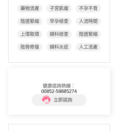
藥物流產
子宮肌瘤
不孕不育
陰道緊縮
早孕檢查
人流時間
上環取環
婦科檢查
陰道緊縮
陰唇修復
婦科炎症
人工流產
健康諮詢熱線：
00852-59885274
立即諮詢