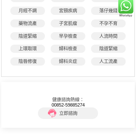
月經不調
宮頸疾病
落仔幾錢
藥物流產
子宮肌瘤
不孕不育
陰道緊縮
早孕檢查
人流時間
上環取環
婦科檢查
陰道緊縮
陰唇修復
婦科炎症
人工流產
健康諮詢熱線：
00852-59885274
立即諮詢