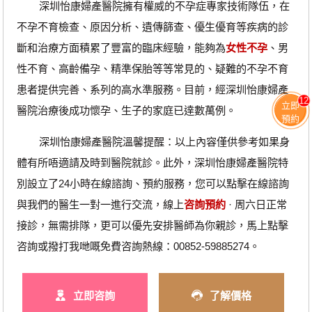
深圳怡康婦產醫院擁有權威的不孕症專家技術隊伍，在
不孕不育檢查、原因分析、遺傳篩查、優生優育等疾病的診
斷和治療方面積累了豐富的臨床經驗，能夠為
女性不孕
、男
性不育、高齡備孕、精準保胎等等常見的、疑難的不孕不育
患者提供完善、系列的高水準服務。目前，經深圳怡康婦產
12
立即
醫院治療後成功懷孕、生子的家庭已達數萬例。
預約
深圳怡康婦產醫院溫馨提醒：以上內容僅供參考如果身
體有所唔適請及時到醫院就診。此外，深圳怡康婦產醫院特
別設立了24小時在線諮詢、預約服務，您可以點擊在線諮詢
與我們的醫生一對一進行交流，線上
咨詢預約
· ‎周六日正常
接診，無需排隊，更可以優先安排醫師為你親診，馬上點擊
咨詢或撥打我哋嘅免費咨詢熱線：00852-59885274。
立即咨詢
了解價格