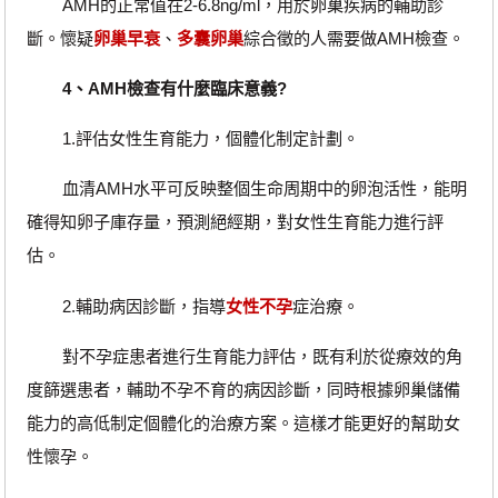
AMH的正常值在2-6.8ng/ml，用於卵巢疾病的輔助診
斷。懷疑
卵巢早衰
、
多囊卵巢
綜合徵的人需要做AMH檢查。
4、AMH檢查有什麼臨床意義?
1.評估女性生育能力，個體化制定計劃。
血清AMH水平可反映整個生命周期中的卵泡活性，能明
確得知卵子庫存量，預測絕經期，對女性生育能力進行評
估。
2.輔助病因診斷，指導
女性不孕
症治療。
對不孕症患者進行生育能力評估，既有利於從療效的角
度篩選患者，輔助不孕不育的病因診斷，同時根據卵巢儲備
能力的高低制定個體化的治療方案。這樣才能更好的幫助女
性懷孕。