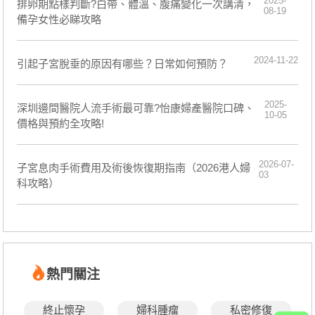
2025-
排卵期點樣判斷?白帶、體溫、腹痛變化一次講清，
08-19
備孕女性必睇攻略
2024-11-22
引起子宮脫垂的原因有哪些？日常如何預防？
2025-
深圳邊間醫院人流手術最可靠?怡康婦產醫院口碑、
10-05
價格與預約全攻略!
2026-07-
子宮息肉手術費用及術後恢復期指南（2026港人婦
03
科攻略）
熱門關注
終止懷孕
婦科腫瘤
私密修復