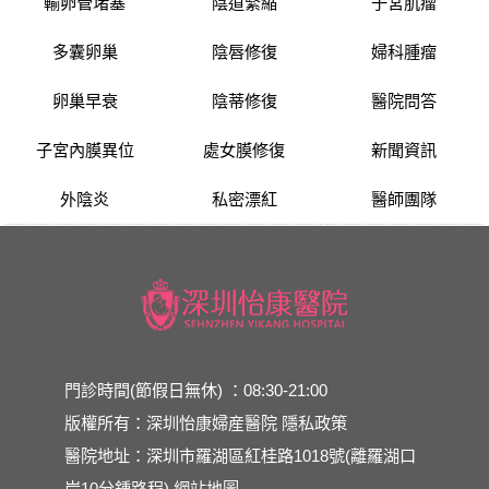
輸卵管堵塞
陰道緊縮
子宮肌瘤
多囊卵巢
陰唇修復
婦科腫瘤
卵巢早衰
陰蒂修復
醫院問答
子宮內膜異位
處女膜修復
新聞資訊
外陰炎
私密漂紅
醫師團隊
門診時間(節假日無休) ：08:30-21:00
版權所有：深圳怡康婦産醫院
隱私政策
醫院地址：深圳市羅湖區紅桂路1018號(離羅湖口
岸10分鍾路程)
網站地圖