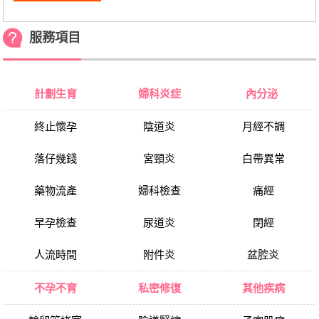
服務項目
計劃生育
婦科炎症
內分泌
終止懷孕
陰道炎
月經不調
落仔幾錢
宮頸炎
白帶異常
藥物流產
婦科檢查
痛經
早孕檢查
尿道炎
閉經
人流時間
附件炎
盆腔炎
不孕不育
私密修復
其他疾病