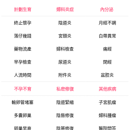
計劃生育
婦科炎症
內分泌
終止懷孕
陰道炎
月經不調
落仔幾錢
宮頸炎
白帶異常
藥物流產
婦科檢查
痛經
早孕檢查
尿道炎
閉經
人流時間
附件炎
盆腔炎
不孕不育
私密修復
其他疾病
輸卵管堵塞
陰道緊縮
子宮肌瘤
多囊卵巢
陰唇修復
婦科腫瘤
卵巢早衰
陰蒂修復
醫院問答