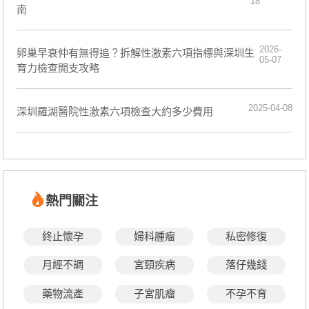
18
南
2026-
卵巢早衰仲有無得追？拆解性激素六項指標與深圳生
05-07
育力檢查開支攻略
2025-04-08
深圳羅湖醫院性激素六項檢查大約多少費用
熱門關注
終止懷孕
婦科腫瘤
私密修復
月經不調
宮頸疾病
落仔幾錢
藥物流產
子宮肌瘤
不孕不育