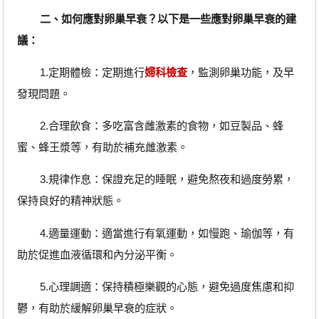
二、如何應對卵巢早衰？以下是一些應對卵巢早衰的建
議：
1.定期體檢：定期進行
婦科檢查
，監測卵巢功能，及早
發現問題。
2.合理飲食：多吃富含雌激素的食物，如豆製品、蜂
蜜、蜂王漿等，有助於補充雌激素。
3.規律作息：保證充足的睡眠，避免熬夜和過度勞累，
保持良好的精神狀態。
4.適量運動：適當進行有氧運動，如慢跑、瑜伽等，有
助於促進血液循環和內分泌平衡。
5.心理調適：保持積極樂觀的心態，避免過度焦慮和抑
鬱，有助於緩解卵巢早衰的症狀。