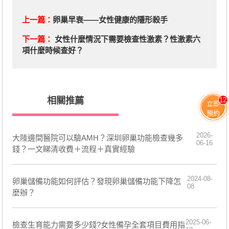
上一篇：
卵巢早衰——女性健康的隱形殺手
下一篇：
女性什麼情況下需要檢查性激素？性激素六
項什麼時候查好？
相關推薦
12
立即
預約
2026-
大陸邊間醫院可以驗AMH？深圳卵巢功能檢查幾多
06-16
錢？一文睇清收費＋流程＋真實經驗
2024-08-
​卵巢儲備功能如何評估？發現卵巢儲備功能下降怎
08
麼辦？
2025-06-
檢查生育能力需要多少錢?女性備孕全套項目費用指