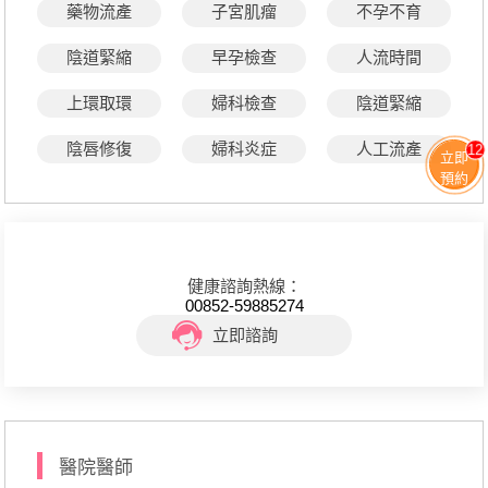
藥物流產
子宮肌瘤
不孕不育
陰道緊縮
早孕檢查
人流時間
上環取環
婦科檢查
陰道緊縮
陰唇修復
婦科炎症
人工流產
12
立即
預約
健康諮詢熱線：
00852-59885274
立即諮詢
醫院醫師