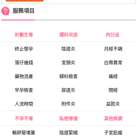
服務項目
計劃生育
婦科炎症
內分泌
終止懷孕
陰道炎
月經不調
落仔幾錢
宮頸炎
白帶異常
藥物流產
婦科檢查
痛經
早孕檢查
尿道炎
閉經
人流時間
附件炎
盆腔炎
不孕不育
私密修復
其他疾病
輸卵管堵塞
陰道緊縮
子宮肌瘤