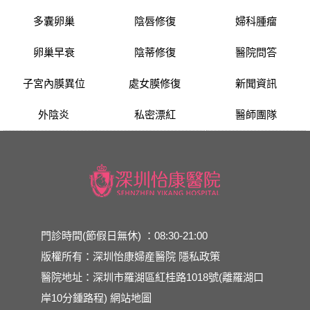
多囊卵巢
陰唇修復
婦科腫瘤
卵巢早衰
陰蒂修復
醫院問答
子宮內膜異位
處女膜修復
新聞資訊
外陰炎
私密漂紅
醫師團隊
門診時間(節假日無休) ：08:30-21:00
版權所有：深圳怡康婦産醫院
隱私政策
醫院地址：深圳市羅湖區紅桂路1018號(離羅湖口
岸10分鍾路程)
網站地圖