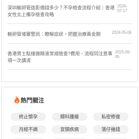
2026-
深圳輸卵管造影價錢多少？不孕檢查流程介紹｜香港
07-17
女性北上備孕檢查攻略
2024-05-06
輸卵管堵塞警訊：瞭解症狀，把握治療黃金期
2025-09-
香港男士點樣做精液常規檢查?費用、流程同注意事
05
項一次講清
熱門關注
終止懷孕
婦科腫瘤
私密修復
月經不調
宮頸疾病
落仔幾錢