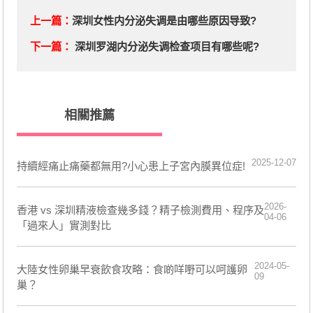
上一篇：
深圳女性内分泌失调是由哪些原因导致?
下一篇：
深圳罗湖内分泌失调检查项目有哪些呢?
相關推薦
2025-12-07
持續經痛止痛藥都無用?小心患上子宮內膜異位症!
2026-
香港 vs 深圳精液檢查幾多錢？精子檢測費用、程序及
04-06
「過來人」實測對比
2024-05-
大陸女性卵巢早衰飲食攻略：食啲咩嘢可以呵護卵
09
巢？