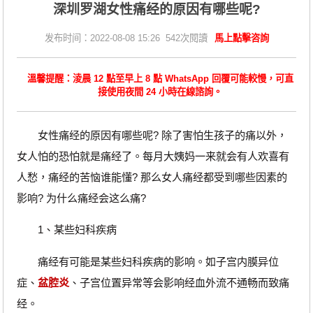
深圳罗湖女性痛经的原因有哪些呢?
发布时间：2022-08-08 15:26 542次閱讀
馬上點擊咨詢
溫馨提醒：淩晨 12 點至早上 8 點 WhatsApp 回覆可能較慢，可直
接使用夜間 24 小時在線諮詢。
女性痛经的原因有哪些呢? 除了害怕生孩子的痛以外，
女人怕的恐怕就是痛经了。每月大姨妈一来就会有人欢喜有
人愁，痛经的苦恼谁能懂? 那么女人痛经都受到哪些因素的
影响? 为什么痛经会这么痛?
1、某些妇科疾病
痛经有可能是某些妇科疾病的影响。如子宫内膜异位
症、
盆腔炎
、子宫位置异常等会影响经血外流不通畅而致痛
经。