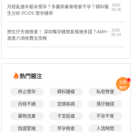
2026-
月經亂幾年都未懷孕？多囊卵巢會唔會不孕？婦科醫
05-26
生分析 PCOS 懷孕機率
2026-
想生仔先做檢查！ 深圳備孕體檢套餐幾多錢？AMH、
02-14
激素六項收費全攻略
熱門關注
12
立即
預約
終止懷孕
婦科腫瘤
私密修復
月經不調
宮頸疾病
落仔幾錢
藥物流產
子宮肌瘤
不孕不育
陰道緊縮
早孕檢查
人流時間