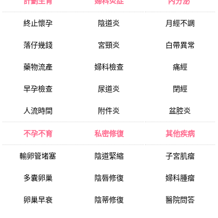
計劃生育
婦科炎症
內分泌
終止懷孕
陰道炎
月經不調
落仔幾錢
宮頸炎
白帶異常
藥物流產
婦科檢查
痛經
早孕檢查
尿道炎
閉經
人流時間
附件炎
盆腔炎
不孕不育
私密修復
其他疾病
輸卵管堵塞
陰道緊縮
子宮肌瘤
多囊卵巢
陰唇修復
婦科腫瘤
卵巢早衰
陰蒂修復
醫院問答