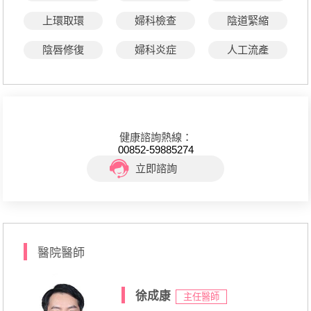
上環取環
婦科檢查
陰道緊縮
陰唇修復
婦科炎症
人工流產
健康諮詢熱線：
00852-59885274
立即諮詢
醫院醫師
徐成康
主任醫師