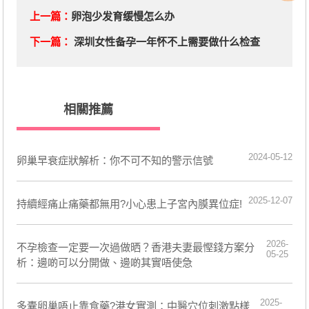
上一篇：
卵泡少发育缓慢怎么办
下一篇：
深圳女性备孕一年怀不上需要做什么检查
相關推薦
2024-05-12
卵巢早衰症狀解析：你不可不知的警示信號
2025-12-07
持續經痛止痛藥都無用?小心患上子宮內膜異位症!
2026-
不孕檢查一定要一次過做晒？香港夫妻最慳錢方案分
05-25
析：邊啲可以分開做、邊啲其實唔使急
2025-
多囊卵巢唔止靠食藥?港女實測：中醫穴位刺激點樣