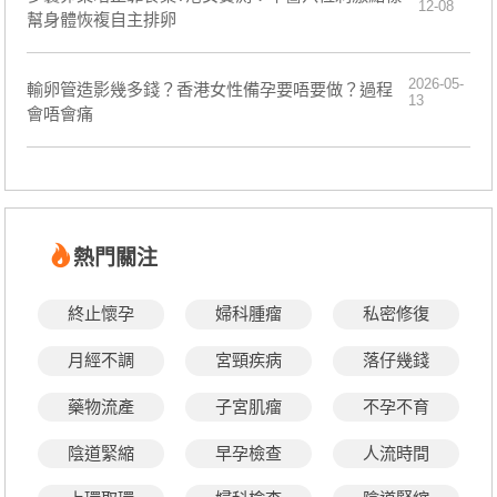
12-08
幫身體恢複自主排卵
2026-05-
輸卵管造影幾多錢？香港女性備孕要唔要做？過程
13
會唔會痛
熱門關注
終止懷孕
婦科腫瘤
私密修復
月經不調
宮頸疾病
落仔幾錢
藥物流產
子宮肌瘤
不孕不育
陰道緊縮
早孕檢查
人流時間