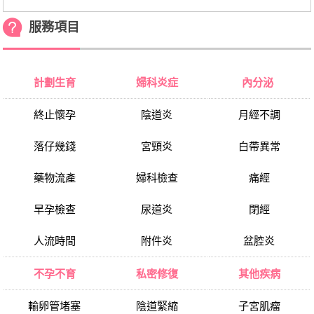
服務項目
計劃生育
婦科炎症
內分泌
終止懷孕
陰道炎
月經不調
落仔幾錢
宮頸炎
白帶異常
藥物流產
婦科檢查
痛經
早孕檢查
尿道炎
閉經
人流時間
附件炎
盆腔炎
不孕不育
私密修復
其他疾病
輸卵管堵塞
陰道緊縮
子宮肌瘤