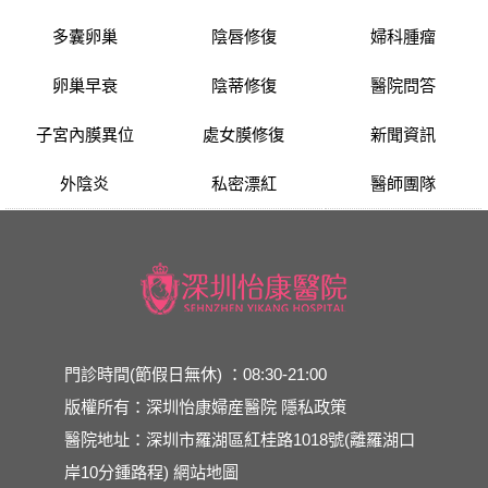
多囊卵巢
陰唇修復
婦科腫瘤
卵巢早衰
陰蒂修復
醫院問答
子宮內膜異位
處女膜修復
新聞資訊
外陰炎
私密漂紅
醫師團隊
門診時間(節假日無休) ：08:30-21:00
版權所有：深圳怡康婦産醫院
隱私政策
醫院地址：深圳市羅湖區紅桂路1018號(離羅湖口
岸10分鍾路程)
網站地圖