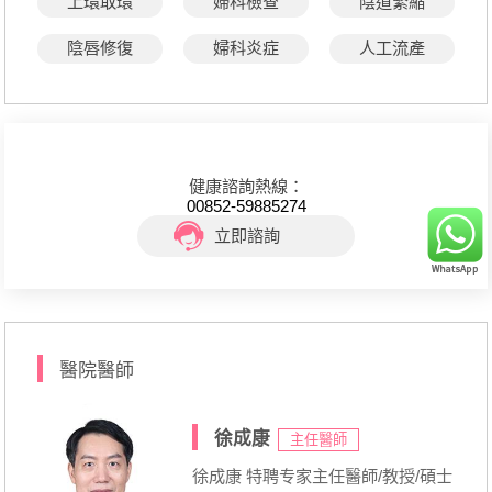
上環取環
婦科檢查
陰道緊縮
陰唇修復
婦科炎症
人工流產
健康諮詢熱線：
00852-59885274
立即諮詢
醫院醫師
徐成康
主任醫師
徐成康 特聘专家主任醫師/教授/碩士