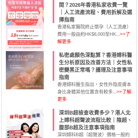
間？2026年香港私家收費一覽
｜人工流產流程、費用拆解及選
擇指南
香港私家醫院終止懷孕（人工流產）
費用一般由約HK$8,000至HK...
>>了
解更多
私密處顏色深點算？香港婦科醫
生分析原因及改善方法｜女性私
密變黑正常嗎？護理及注意事項
指南
香港婦科醫生指出，女性外陰皮膚本
身比身體其他位置含有較多...
>>了解
更多
深圳B超檢查收費多少？港人北
上婦科超聲波流程比較｜陰超、
腹部B超及注意事項指南
深圳婦科B超（超聲波）價格一般約