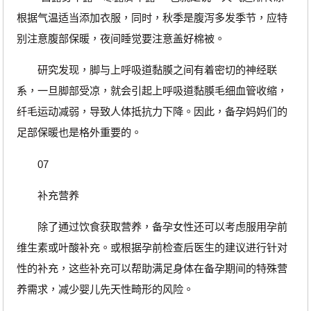
根据气温适当添加衣服，同时，秋季是腹泻多发季节，应特
别注意腹部保暖，夜间睡觉要注意盖好棉被。
研究发现，脚与上呼吸道黏膜之间有着密切的神经联
系，一旦脚部受凉，就会引起上呼吸道黏膜毛细血管收缩，
纤毛运动减弱，导致人体抵抗力下降。因此，备孕妈妈们的
足部保暖也是格外重要的。
07
补充营养
除了通过饮食获取营养，备孕女性还可以考虑服用孕前
维生素或叶酸补充。或根据孕前检查后医生的建议进行针对
性的补充，这些补充可以帮助满足身体在备孕期间的特殊营
养需求，减少婴儿先天性畸形的风险。