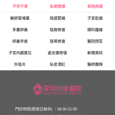
不孕不育
私密修復
其他疾病
輸卵管堵塞
陰道緊縮
子宮肌瘤
多囊卵巢
陰唇修復
婦科腫瘤
卵巢早衰
陰蒂修復
醫院問答
子宮內膜異位
處女膜修復
新聞資訊
外陰炎
私密漂紅
醫師團隊
門診時間(節假日無休) ：08:30-21:00