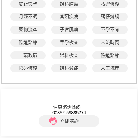
終止懷孕
婦科腫瘤
私密修復
月經不調
宮頸疾病
落仔幾錢
藥物流產
子宮肌瘤
不孕不育
陰道緊縮
早孕檢查
人流時間
上環取環
婦科檢查
陰道緊縮
陰唇修復
婦科炎症
人工流產
健康諮詢熱線：
00852-59885274
立即諮詢