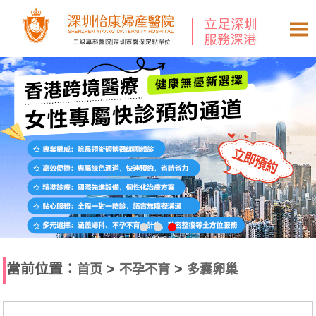
當前位置：
>
>
首页
不孕不育
多囊卵巢