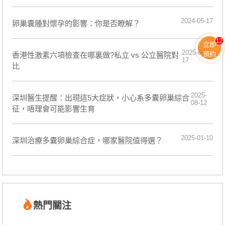
2024-05-17
卵巢囊腫對懷孕的影響：你是否瞭解？
12
立即
2025-04-
預約
香港性激素六項檢查在哪裏做?私立 vs 公立醫院對
17
比
2025-
深圳醫生提醒：出現這5大症狀，小心系多囊卵巢綜合
08-12
征，唔理會可能影響生育
2025-01-10
深圳治療多囊卵巢綜合症，哪家醫院值得選？
熱門關注