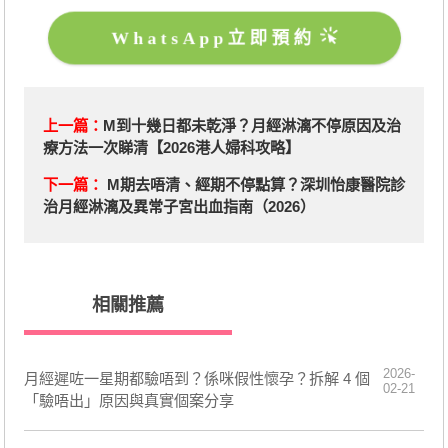
WhatsApp立即預約
上一篇：
M到十幾日都未乾淨？月經淋漓不停原因及治
療方法一次睇清【2026港人婦科攻略】
下一篇：
M期去唔清、經期不停點算？深圳怡康醫院診
治月經淋漓及異常子宮出血指南（2026）
相關推薦
2026-
月經遲咗一星期都驗唔到？係咪假性懷孕？拆解 4 個
02-21
「驗唔出」原因與真實個案分享