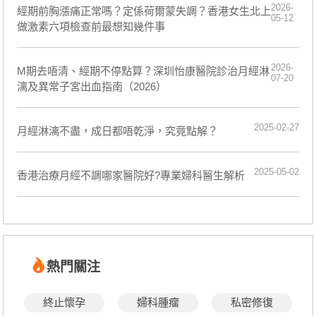
2026-
經期前胸漲痛正常嗎？定係荷爾蒙失調？香港女生北上
05-12
做激素六項檢查前最想知幾件事
2026-
M期去唔清、經期不停點算？深圳怡康醫院診治月經淋
07-20
漓及異常子宮出血指南（2026）
2025-02-27
月經淋漓不盡，成日都唔乾淨，究竟點解？
2025-05-02
香港治療月經不調哪家醫院好?專業婦科醫生解析
熱門關注
終止懷孕
婦科腫瘤
私密修復