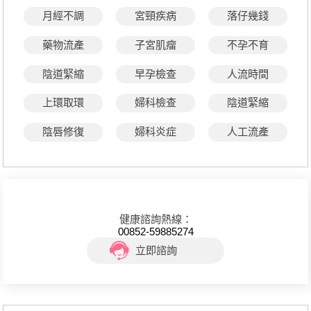
月經不調
宮頸疾病
落仔幾錢
藥物流產
子宮肌瘤
不孕不育
陰道緊縮
早孕檢查
人流時間
上環取環
婦科檢查
陰道緊縮
陰唇修復
婦科炎症
人工流產
健康諮詢熱線：
00852-59885274
立即諮詢