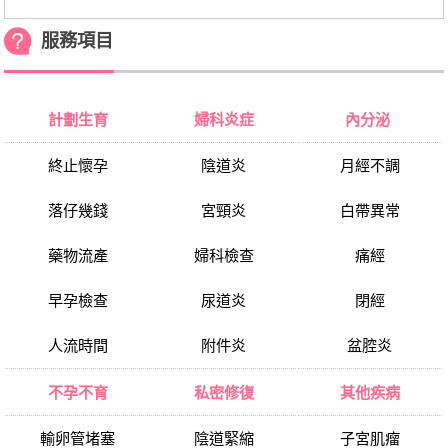
服務項目
計劃生育
婦科炎症
內分泌
終止懷孕
陰道炎
月經不調
落仔幾錢
宮頸炎
白帶異常
藥物流產
婦科檢查
痛經
早孕檢查
尿道炎
閉經
人流時間
附件炎
盆腔炎
不孕不育
私密修復
其他疾病
輸卵管堵塞
陰道緊縮
子宮肌瘤