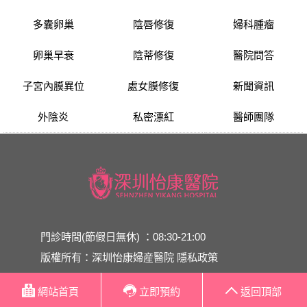
多囊卵巢
陰唇修復
婦科腫瘤
卵巢早衰
陰蒂修復
醫院問答
子宮內膜異位
處女膜修復
新聞資訊
外陰炎
私密漂紅
醫師團隊
門診時間(節假日無休) ：08:30-21:00
版權所有：深圳怡康婦産醫院
隱私政策
醫院地址：深圳市羅湖區紅桂路1018號(離羅湖口
網站首頁
立即預約
返回頂部
岸10分鍾路程)
網站地圖