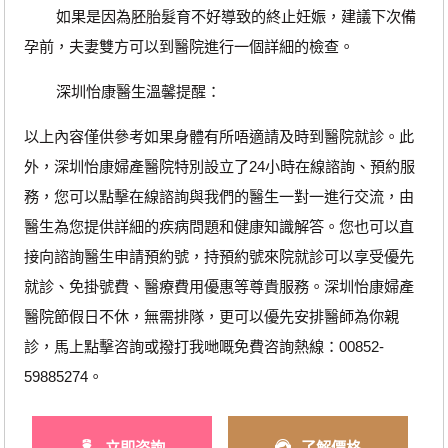
如果是因為胚胎髮育不好導致的終止妊娠，建議下次備
孕前，夫妻雙方可以到醫院進行一個詳細的檢查。
深圳怡康醫生溫馨提醒：
以上內容僅供參考如果身體有所唔適請及時到醫院就診。此
外，深圳怡康婦產醫院特別設立了24小時在線諮詢、預約服
務，您可以點擊在線諮詢與我們的醫生一對一進行交流，由
醫生為您提供詳細的疾病問題和健康知識解答。您也可以直
接向諮詢醫生申請預約號，持預約號來院就診可以享受優先
就診、免掛號費、醫療費用優惠等尊貴服務。深圳怡康婦產
醫院節假日不休，無需排隊，更可以優先安排醫師為你親
診，馬上點擊咨詢或撥打我哋嘅免費咨詢熱線：00852-
59885274。
立即咨詢
了解價格