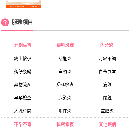
服務項目
計劃生育
婦科炎症
內分泌
終止懷孕
陰道炎
月經不調
落仔幾錢
宮頸炎
白帶異常
藥物流產
婦科檢查
痛經
早孕檢查
尿道炎
閉經
人流時間
附件炎
盆腔炎
不孕不育
私密修復
其他疾病