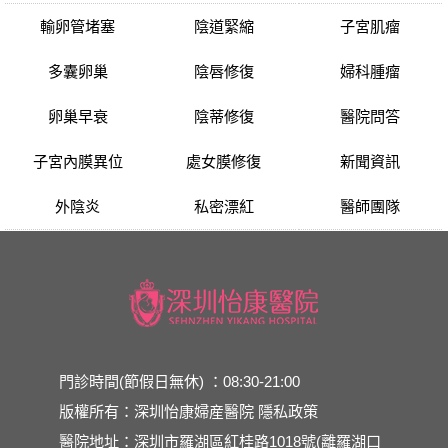
輸卵管堵塞
陰道緊縮
子宮肌瘤
多囊卵巢
陰唇修復
婦科腫瘤
卵巢早衰
陰蒂修復
醫院問答
子宮內膜異位
處女膜修復
新聞資訊
外陰炎
私密漂紅
醫師團隊
門診時間(節假日無休) ：08:30-21:00
版權所有：深圳怡康婦産醫院
隱私政策
醫院地址：深圳市羅湖區紅桂路1018號(離羅湖口