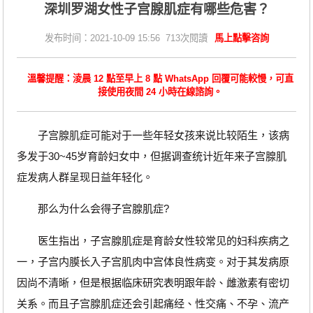
深圳罗湖女性子宫腺肌症有哪些危害？
发布时间：2021-10-09 15:56 713次閱讀
馬上點擊咨詢
溫馨提醒：淩晨 12 點至早上 8 點 WhatsApp 回覆可能較慢，可直
接使用夜間 24 小時在線諮詢。
子宫腺肌症可能对于一些年轻女孩来说比较陌生，该病
多发于30~45岁育龄妇女中，但据调查统计近年来子宫腺肌
症发病人群呈现日益年轻化。
那么为什么会得子宫腺肌症?
医生指出，子宫腺肌症是育龄女性较常见的妇科疾病之
一，子宫内膜长入子宫肌肉中宫体良性病变。对于其发病原
因尚不清晰，但是根据临床研究表明跟年龄、雌激素有密切
关系。而且子宫腺肌症还会引起痛经、性交痛、不孕、流产