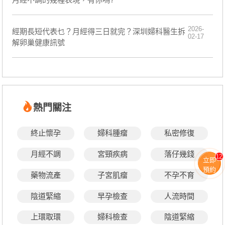
2026-
經期長短代表乜？月經得三日就完？深圳婦科醫生拆
02-17
解卵巢健康訊號
熱門關注
終止懷孕
婦科腫瘤
私密修復
月經不調
宮頸疾病
落仔幾錢
12
立即
預約
藥物流產
子宮肌瘤
不孕不育
陰道緊縮
早孕檢查
人流時間
上環取環
婦科檢查
陰道緊縮