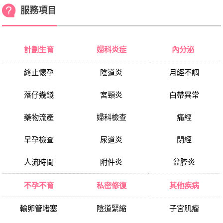
服務項目
計劃生育
婦科炎症
內分泌
終止懷孕
陰道炎
月經不調
落仔幾錢
宮頸炎
白帶異常
藥物流產
婦科檢查
痛經
早孕檢查
尿道炎
閉經
人流時間
附件炎
盆腔炎
不孕不育
私密修復
其他疾病
輸卵管堵塞
陰道緊縮
子宮肌瘤