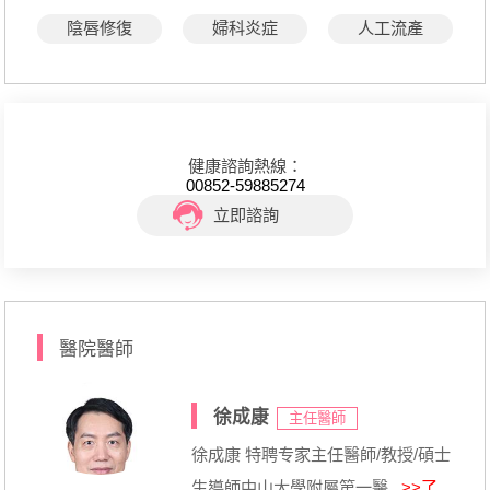
陰唇修復
婦科炎症
人工流產
健康諮詢熱線：
00852-59885274
立即諮詢
醫院醫師
徐成康
主任醫師
徐成康 特聘专家主任醫師/教授/碩士
生導師中山大學附屬第一醫...
>>了