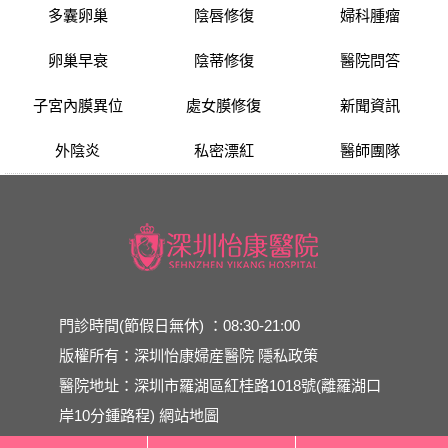
多囊卵巢
陰唇修復
婦科腫瘤
卵巢早衰
陰蒂修復
醫院問答
子宮內膜異位
處女膜修復
新聞資訊
外陰炎
私密漂紅
醫師團隊
門診時間(節假日無休) ：08:30-21:00
版權所有：深圳怡康婦産醫院
隱私政策
醫院地址：深圳市羅湖區紅桂路1018號(離羅湖口
岸10分鍾路程)
網站地圖