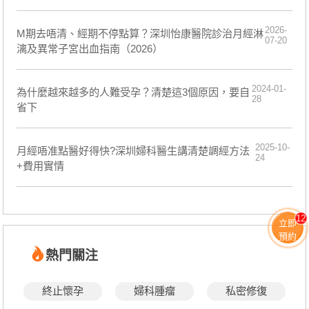
2026-
M期去唔清、經期不停點算？深圳怡康醫院診治月經淋
07-20
漓及異常子宮出血指南（2026）
2024-01-
為什麼越來越多的人難受孕？清楚這3個原因，要自
28
省下
2025-10-
月經唔准點醫好得快?深圳婦科醫生講清楚調經方法
24
+費用實情
12
立即
預約
熱門關注
終止懷孕
婦科腫瘤
私密修復