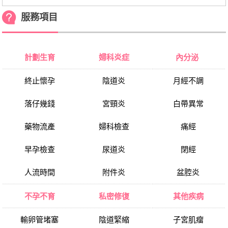
服務項目
計劃生育
婦科炎症
內分泌
終止懷孕
陰道炎
月經不調
落仔幾錢
宮頸炎
白帶異常
藥物流產
婦科檢查
痛經
早孕檢查
尿道炎
閉經
人流時間
附件炎
盆腔炎
不孕不育
私密修復
其他疾病
輸卵管堵塞
陰道緊縮
子宮肌瘤