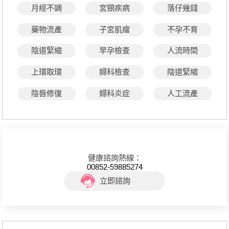
月經不調
宮頸疾病
落仔幾錢
藥物流產
子宮肌瘤
不孕不育
陰道緊縮
早孕檢查
人流時間
上環取環
婦科檢查
陰道緊縮
陰唇修復
婦科炎症
人工流產
健康諮詢熱線：
00852-59885274
立即諮詢