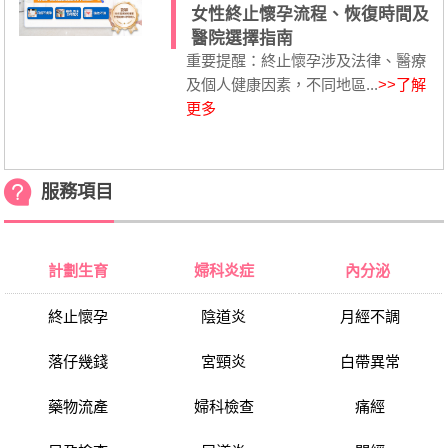
女性終止懷孕流程、恢復時間及
醫院選擇指南
重要提醒：終止懷孕涉及法律、醫療
及個人健康因素，不同地區...
>>了解
更多
服務項目
計劃生育
婦科炎症
內分泌
終止懷孕
陰道炎
月經不調
落仔幾錢
宮頸炎
白帶異常
藥物流產
婦科檢查
痛經