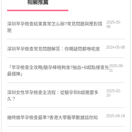
相關推薦
2025-05-
深圳早孕檢查結果異常怎么辦?常見問題與應對措
08
施
2024-05-08
深圳早孕檢查常見問題解答：你嘅疑問都喺呢度
2025-08-
「早孕檢查全攻略|驗孕棒唔夠准?抽血+B超點樣查先
11
最穩陣」
2025-02-
深圳女性早孕檢查全流程：從驗孕到B超需要多
20
久？
2025-09-18
幾時做早孕檢查最準?香港大學醫學數據話你知