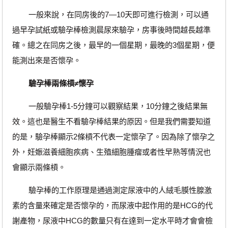
一般來說，在同房後的7—10天即可進行檢測，可以通
過早孕試紙或驗孕棒檢測晨尿來驗孕，房事後時間越長越準
確。總之在同房之後，最早的一個星期，最晚的3個星期，便
能測出來是否懷孕。
驗孕棒兩條槓≠懷孕
一般驗孕棒1-5分鐘可以觀察結果，10分鐘之後結果無
效。這也是醫生不看驗孕棒結果的原因。但是我們需要知道
的是，驗孕棒顯示2條槓不代表一定懷孕了。因為除了懷孕之
外，妊娠滋養細胞疾病、生殖細胞腫瘤或者性早熟等情況也
會顯示兩條槓。
驗孕棒的工作原理是通過測定尿液中的人絨毛膜性腺激
素的含量來確定是否懷孕的，而尿液中起作用的是HCG的代
謝產物，尿液中HCG的數量只有在達到一定水平時才會會檢