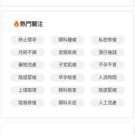
熱門關注
終止懷孕
婦科腫瘤
私密修復
月經不調
宮頸疾病
落仔幾錢
藥物流產
子宮肌瘤
不孕不育
陰道緊縮
早孕檢查
人流時間
上環取環
婦科檢查
陰道緊縮
陰唇修復
婦科炎症
人工流產