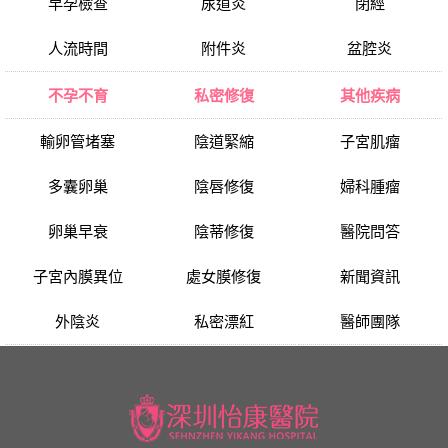
早孕檢查
尿道炎
閉經
人流時間
附件炎
盆腔炎
不孕不育
私密修復
其他疾病
輸卵管堵塞
陰道緊縮
子宮肌瘤
多囊卵巢
陰唇修復
婦科腫瘤
卵巢早衰
陰蒂修復
醫院問答
子宮內膜異位
處女膜修復
新聞資訊
外陰炎
私密漂紅
醫師團隊