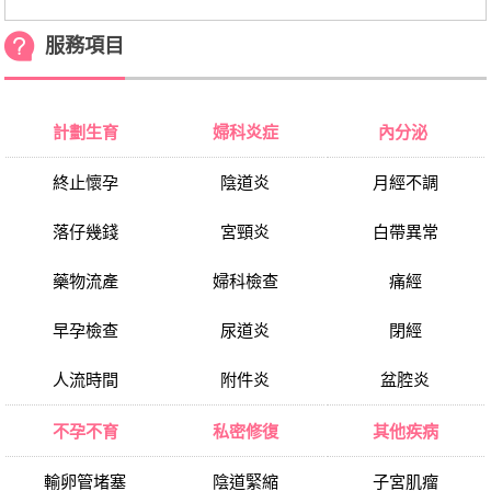
服務項目
計劃生育
婦科炎症
內分泌
終止懷孕
陰道炎
月經不調
落仔幾錢
宮頸炎
白帶異常
藥物流產
婦科檢查
痛經
早孕檢查
尿道炎
閉經
人流時間
附件炎
盆腔炎
不孕不育
私密修復
其他疾病
輸卵管堵塞
陰道緊縮
子宮肌瘤