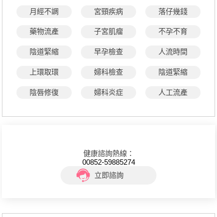
月經不調
宮頸疾病
落仔幾錢
藥物流產
子宮肌瘤
不孕不育
陰道緊縮
早孕檢查
人流時間
上環取環
婦科檢查
陰道緊縮
陰唇修復
婦科炎症
人工流產
健康諮詢熱線：
00852-59885274
立即諮詢