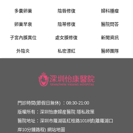
多囊卵巢
陰唇修復
婦科腫瘤
卵巢早衰
陰蒂修復
醫院問答
子宮內膜異位
處女膜修復
新聞資訊
外陰炎
私密漂紅
醫師團隊
門診時間(節假日無休) ：08:30-21:00
版權所有：深圳怡康婦産醫院
隱私政策
醫院地址：深圳市羅湖區紅桂路1018號(離羅湖口
岸10分鍾路程)
網站地圖