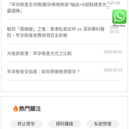
2025-08-
「早孕檢查全攻略|驗孕棒唔夠准?抽血+B超點樣查先
11
最穩陣」
2026-
驗到「兩條線」之後：香港私家診所 vs 深圳專科醫
03-31
院，早孕檢查收費與項目全拆解
2024-05-02
​大陸與香港：早孕檢查方式之比較
2024-05-13
早孕檢查全指南：如何準確檢測懷孕？
熱門關注
終止懷孕
婦科腫瘤
私密修復