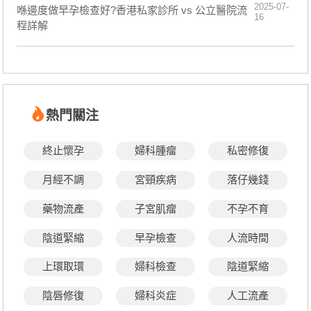
2025-07-
喺邊度做早孕檢查好?香港私家診所 vs 公立醫院流
16
程詳解
熱門關注
終止懷孕
婦科腫瘤
私密修復
月經不調
宮頸疾病
落仔幾錢
藥物流產
子宮肌瘤
不孕不育
陰道緊縮
早孕檢查
人流時間
上環取環
婦科檢查
陰道緊縮
陰唇修復
婦科炎症
人工流產