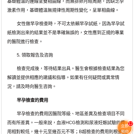
基礎體溫的連線呈雙相曲線，而無排卵月經周期，因缺乏孕
激素作用，基礎體溫無規律性周期性變化，呈單相曲線。
女性做早孕檢查時，不可太依賴早孕試紙，因為早孕試
紙檢測出來的結果並不是準確無誤的，女性應到正規的專業
的醫院進行檢查。
5. 領取報告及咨詢
檢查完成後，等待結果出具。醫生會根據檢查結果為您
解讀並提供相應的建議和指導。如果有任何疑問或異常情
況，請及時向醫生咨詢。
早孕檢查的費用
早孕檢查的費用因醫院等級、地區差異及檢查項目不同
而有所差異。一般來說，血液HCG檢測和尿液妊娠試驗的費
12
立即
用相對較低，幾十元至幾百元不等；B超檢查的費用則根據設
預約