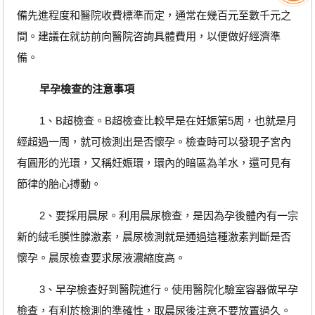
備先進程度和醫院收費標準而定，通常在幾百元至數千元之
間。建議在就訪前向醫院咨詢具體費用，以便做好經濟準
備。
早孕檢查的注意事項
1、B超檢查。B超檢查比較早是在妊娠第5周，也就是月
經超過一周，就可檢測出是否懷孕。檢查時可以發現子宮內
有圓形的光環，又稱妊娠環，環內的暗區為羊水，還可見有
節律的胎心搏動。
2、要採用晨尿。利用晨尿檢查，是因為孕後體內有一宗
新的絨毛膜性腺激素，晨尿檢測就是通過這種激素判斷是否
懷孕。晨尿檢查要求尿液濃縮度高。
3、早孕檢查好到醫院進行。使用醫院化驗室容器做早孕
檢查，有利於檢測的準確性，取晨尿後注意不要放置過久。