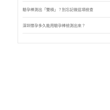
​驗孕棒測出「雙槓」？別忘記做這項檢查
深圳懷孕多久能用驗孕棒檢測出來？