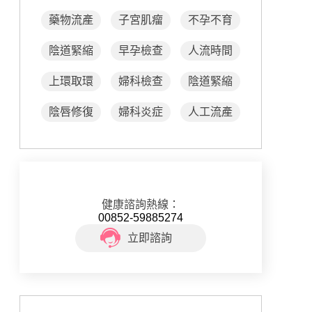
藥物流產
子宮肌瘤
不孕不育
陰道緊縮
早孕檢查
人流時間
上環取環
婦科檢查
陰道緊縮
陰唇修復
婦科炎症
人工流產
健康諮詢熱線：
00852-59885274
立即諮詢