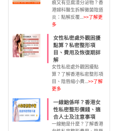
痕又有豆腐渣分泌物？香
港婦科醫生拆解黴菌陰道
炎：點解反覆...
>>了解更
多
女性私密處外觀困擾
點算？私密整形項
目、費用及恢復期詳
解
女性私密處外觀困擾點
算？了解香港私密整形項
目、陰唇縮小費...
>>了解
更多
一線鮑係咩？香港女
性私密整形價錢、適
合人士及注意事項
一線鮑是什麼？了解香港