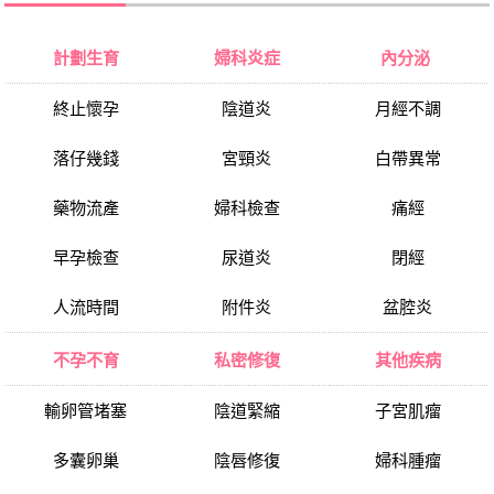
計劃生育
婦科炎症
內分泌
終止懷孕
陰道炎
月經不調
落仔幾錢
宮頸炎
白帶異常
藥物流產
婦科檢查
痛經
早孕檢查
尿道炎
閉經
人流時間
附件炎
盆腔炎
不孕不育
私密修復
其他疾病
輸卵管堵塞
陰道緊縮
子宮肌瘤
多囊卵巢
陰唇修復
婦科腫瘤