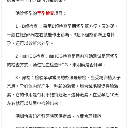
结束后半个小时即可领取结果。
确诊怀孕的
早孕检查
项目：
1、B超检查 ：采用B超检查早期怀孕既方便，又准确，
一般在妊娠5周左右就能作出诊断。B超不但能诊断正常怀
孕，还可以诊断宫外孕。
2、血HCG检查：血HCG检查是目前准确测试是否怀孕
的检查方式。通过抽血检查HCG，来明确是否怀孕。
3、尿检：检验早孕常见的办法是尿检，当受精卵植入子
宫后，孕妇体内就产生一种新的激素，称为绒毛膜促性腺激
素，它的作用是有利于维持妊娠。这种激素，在受孕后10天
左右就可以从尿中检验出来。
深圳怡康妇产科医院医保定点、收费合理规范