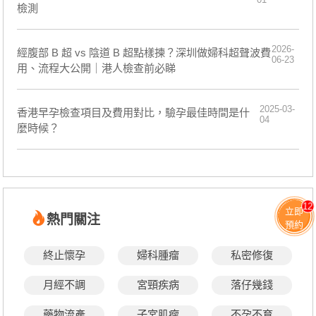
檢測
2026-
經腹部 B 超 vs 陰道 B 超點樣揀？深圳做婦科超聲波費
06-23
用、流程大公開｜港人檢查前必睇
2025-03-
香港早孕檢查項目及費用對比，驗孕最佳時間是什
04
麼時候？
12
立即
熱門關注
預約
終止懷孕
婦科腫瘤
私密修復
月經不調
宮頸疾病
落仔幾錢
藥物流產
子宮肌瘤
不孕不育