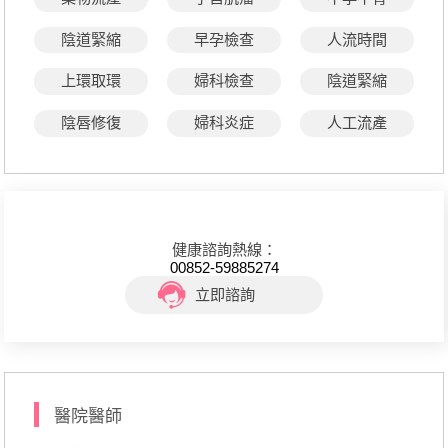
陰道緊縮
早孕檢查
人流時間
上環取環
婦科檢查
陰道緊縮
陰唇修復
婦科炎症
人工流產
健康諮詢熱線：
00852-59885274
立即諮詢
醫院醫師