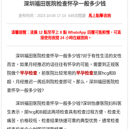
深圳福田医院检查怀孕一般多少钱
发布时间：2023-10-04 17:14 649次閱讀
馬上點擊咨詢
溫馨提醒：淩晨 12 點至早上 8 點 WhatsApp 回覆可能較慢，可直
接使用夜間 24 小時在線諮詢。
深圳福田医院检查怀孕一般多少钱?对于有性生活的女性
而言，如果月经推迟的话往往有怀孕的可能，需要到正规医
院做个
早孕检查
，前医院比较常用的
早孕检查
是尿hcg和B
超，月经推迟一周后到院检查即可。那么，深圳福田医院检
查怀孕一般多少钱?
深圳福田医院检查怀孕一般多少钱?深圳怡康医院妇科医
生表示，尿hcg和B超这两项检查具有检查过程方便、检查无
痛苦、价格较低、检查结果快速可靠的典型优势，通常检查