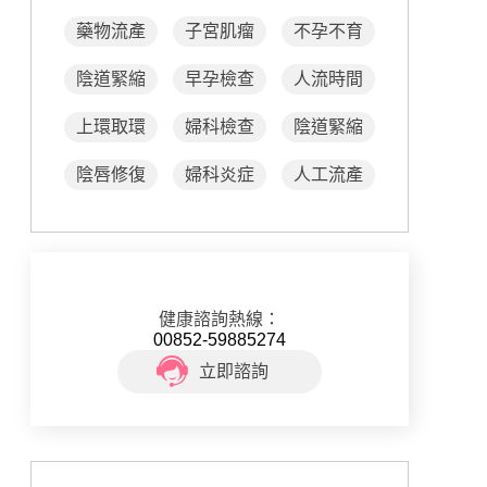
藥物流產
子宮肌瘤
不孕不育
陰道緊縮
早孕檢查
人流時間
上環取環
婦科檢查
陰道緊縮
陰唇修復
婦科炎症
人工流產
健康諮詢熱線：
00852-59885274
立即諮詢