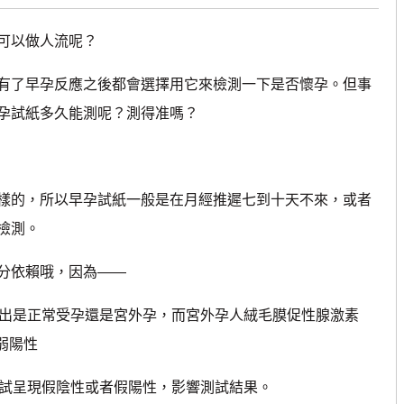
可以做人流呢？
了早孕反應之後都會選擇用它來檢測一下是否懷孕。但事
孕試紙多久能測呢？測得准嗎？
的，所以早孕試紙一般是在月經推遲七到十天不來，或者
檢測。
分依賴哦，因為——
出是正常受孕還是宮外孕，而宮外孕人絨毛膜促性腺激素
弱陽性
試呈現假陰性或者假陽性，影響測試結果。