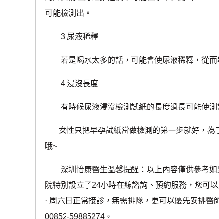
可能檢測出。
3.尿液稀釋
若是喝水太多的話，可能會使尿液稀釋，從而
4.浸沒長度
有時候尿液浸沒檢測試紙的長度過長可能使測
女性只把早孕試紙當做檢測的第一步就好，為了
哦~
深圳怡康醫生溫馨提醒：以上內容僅供參考如果
院特別設立了24小時在線諮詢、預約服務，您可
· ‎周六日正常接診，無需排隊，更可以優先安排
00852-59885274。