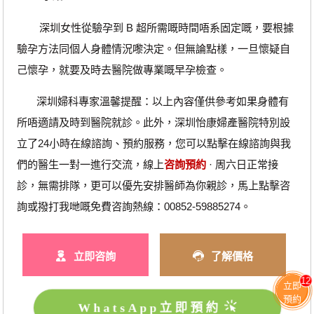
深圳女性從驗孕到 B 超所需嘅時間唔系固定嘅，要根據
驗孕方法同個人身體情況嚟決定。但無論點樣，一旦懷疑自
己懷孕，就要及時去醫院做專業嘅早孕檢查。
深圳婦科專家溫馨提醒：以上內容僅供參考如果身體有
所唔適請及時到醫院就診。此外，深圳怡康婦產醫院特別設
立了24小時在線諮詢、預約服務，您可以點擊在線諮詢與我
們的醫生一對一進行交流，線上
咨詢預約
· ‎周六日正常接
診，無需排隊，更可以優先安排醫師為你親診，馬上點擊咨
詢或撥打我哋嘅免費咨詢熱線：00852-59885274。
立即咨詢
了解價格
12
立即
預約
WhatsApp立即預約