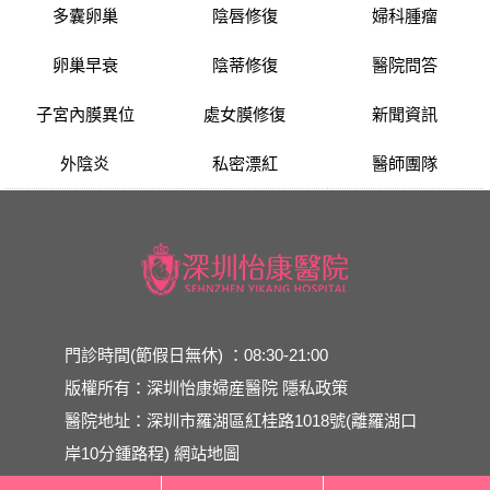
多囊卵巢
陰唇修復
婦科腫瘤
卵巢早衰
陰蒂修復
醫院問答
子宮內膜異位
處女膜修復
新聞資訊
外陰炎
私密漂紅
醫師團隊
門診時間(節假日無休) ：08:30-21:00
版權所有：深圳怡康婦産醫院
隱私政策
醫院地址：深圳市羅湖區紅桂路1018號(離羅湖口
岸10分鍾路程)
網站地圖