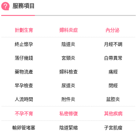
服務項目
計劃生育
婦科炎症
內分泌
終止懷孕
陰道炎
月經不調
落仔幾錢
宮頸炎
白帶異常
藥物流產
婦科檢查
痛經
早孕檢查
尿道炎
閉經
人流時間
附件炎
盆腔炎
不孕不育
私密修復
其他疾病
輸卵管堵塞
陰道緊縮
子宮肌瘤