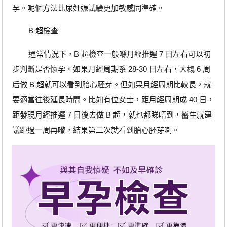
孕。呢個方法比尿妊娠試驗更加敏感同準確。
B 超檢查
通常情況下，B 超檢查一般喺月經推遲 7 日左右可以初
步判斷是否懷孕。如果月經周期系 28-30 日左右，大概 6 周
后做 B 超就可以看到胎心胚芽。但如果月經周期比較長，就
要適當往後延長時間。比如有位女士，距月經周期成 40 日，
距發現月經推遲 7 日後去做 B 超，就乜都睇唔到，醫生就建
議距過一周再嚟，結果第二次就看到胎心胚芽喇。