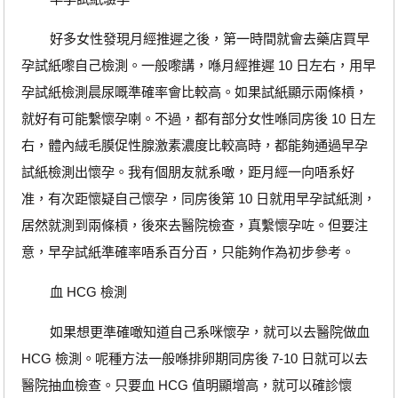
好多女性發現月經推遲之後，第一時間就會去藥店買早
孕試紙嚟自己檢測。一般嚟講，喺月經推遲 10 日左右，用早
孕試紙檢測晨尿嘅準確率會比較高。如果試紙顯示兩條槓，
就好有可能繫懷孕喇。不過，都有部分女性喺同房後 10 日左
右，體內絨毛膜促性腺激素濃度比較高時，都能夠通過早孕
試紙檢測出懷孕。我有個朋友就系噉，距月經一向唔系好
准，有次距懷疑自己懷孕，同房後第 10 日就用早孕試紙測，
居然就測到兩條槓，後來去醫院檢查，真繫懷孕咗。但要注
意，早孕試紙準確率唔系百分百，只能夠作為初步參考。
血 HCG 檢測
如果想更準確噉知道自己系咪懷孕，就可以去醫院做血
HCG 檢測。呢種方法一般喺排卵期同房後 7-10 日就可以去
醫院抽血檢查。只要血 HCG 值明顯增高，就可以確診懷