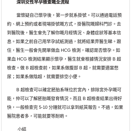
深圳女性早孕檢查嘅全流程
當懷疑自己懷孕後，第一步就系掛號。可以通過電話預
約、網上預約或者現場掛號嘅方式，掛醫院嘅婦科門診。去
到醫院後，醫生會先了解你嘅月經情況、身體症狀等基本信
息。如果之前自己用早孕試紙測過，就將結果畀醫生睇。跟
住，醫生一般會先開單做血 HCG 檢測，確認是否懷孕。如
果血 HCG 檢測結果顯示懷孕，醫生就會根據情況安排 B 超
檢查。做 B 超檢查前，如果系做腹部 B 超，就需要適當憋
尿；如果系做陰超，就需要排空小便。
B 超檢查可以確定胚胎系咪位於宮內，排除宮外孕嘅可
能，仲可以了解胚胎嘅發育情況。而且 B 超檢查結果出得好
快，一般檢查完 5-10 分鐘就可以拿到紙質報告。不過，如果
醫院患者多，可能就要等耐啲。
小結