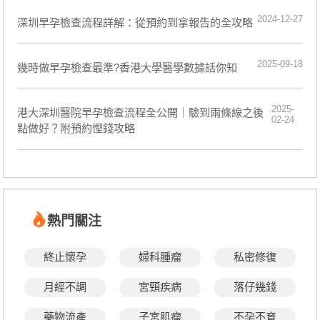
2024-12-27
深圳早孕檢查流程詳解：從預約到拿報告的全攻略
2025-09-18
幾時做早孕檢查最準?香港大學醫學數據話你知
2025-
港大深圳醫院早孕檢查流程全公開｜驗到兩條線之後
02-24
點做好？附預約慳錢攻略
熱門關注
終止懷孕
婦科腫瘤
私密修復
月經不調
宮頸疾病
落仔幾錢
藥物流產
子宮肌瘤
不孕不育