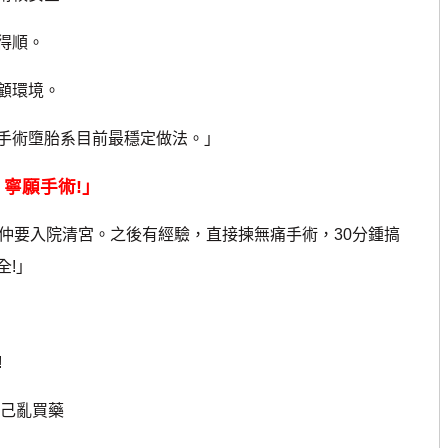
得順。
顧環境。
術墮胎系目前最穩定做法。」
寧願手術!」
要入院清宮。之後有經驗，直接揀無痛手術，30分鍾搞
全!」
!
己亂買藥