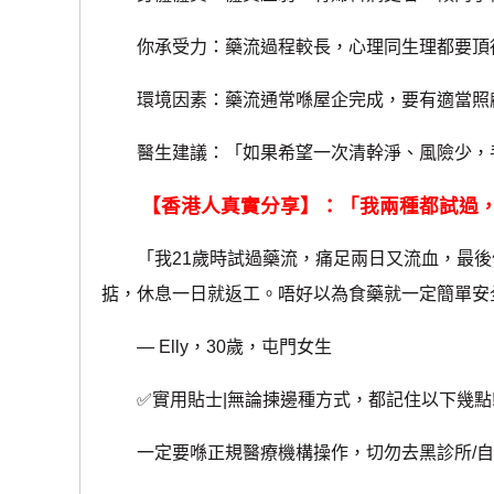
你承受力：藥流過程較長，心理同生理都要頂
環境因素：藥流通常喺屋企完成，要有適當照
醫生建議：「如果希望一次清幹淨、風險少，手
【香港人真實分享】：「我兩種都試過，
「我21歲時試過藥流，痛足兩日又流血，最後仲
掂，休息一日就返工。唔好以為食藥就一定簡單安
— Elly，30歲，屯門女生
✅實用貼士|無論揀邊種方式，都記住以下幾點
一定要喺正規醫療機構操作，切勿去黑診所/自