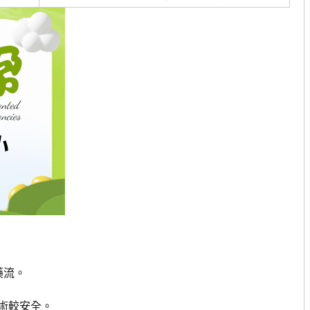
藥流。
術較安全。