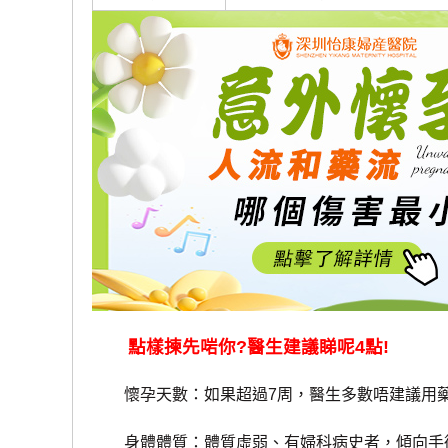
點樣揀先啱你?醫生建議睇呢4點!
懷孕天數：如果超過7周，醫生多數唔建議用
身體體質：體質虛弱、有婦科病史者，傾向手