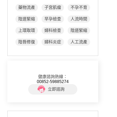
藥物流產
子宮肌瘤
不孕不育
陰道緊縮
早孕檢查
人流時間
上環取環
婦科檢查
陰道緊縮
陰唇修復
婦科炎症
人工流產
健康諮詢熱線：
00852-59885274
立即諮詢