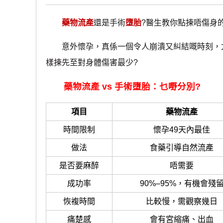
藥物流產
還是手術
墮胎
?醫生教你點揀唔傷身
意外懷孕，真係一個令人崩潰又糾結嘅時刻，尤
樣揀先至對身體傷害最少?
藥物流產 vs 手術墮胎：乜嘢分別?
項目
藥物流產
時間限制
懷孕49天內最佳
做法
食藥引導自然流產
是否要麻醉
唔需要
成功率
90%–95%，有機會殘
恢複時間
比較慢，需觀察幾日
痛楚感
會有宮縮痛、出血