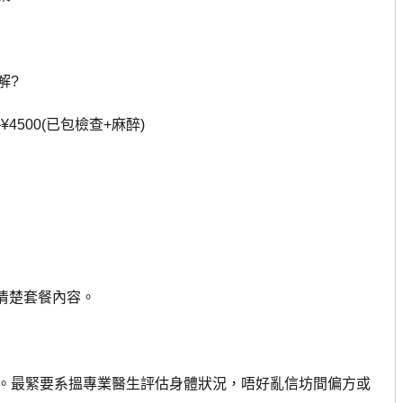
解?
4500(已包檢查+麻醉)
解清楚套餐內容。
最緊要系搵專業醫生評估身體狀況，唔好亂信坊間偏方或