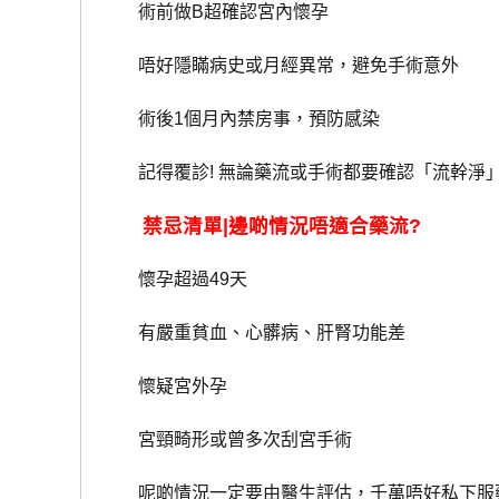
術前做B超確認宮內懷孕
唔好隱瞞病史或月經異常，避免手術意外
術後1個月內禁房事，預防感染
記得覆診! 無論藥流或手術都要確認「流幹淨
禁忌清單|邊啲情況唔適合藥流?
懷孕超過49天
有嚴重貧血、心髒病、肝腎功能差
懷疑宮外孕
宮頸畸形或曾多次刮宮手術
呢啲情況一定要由醫生評估，千萬唔好私下服藥