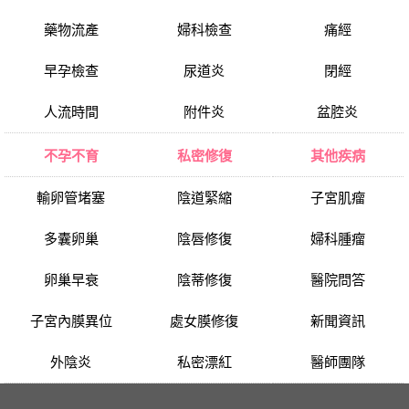
藥物流產
婦科檢查
痛經
早孕檢查
尿道炎
閉經
人流時間
附件炎
盆腔炎
不孕不育
私密修復
其他疾病
輸卵管堵塞
陰道緊縮
子宮肌瘤
多囊卵巢
陰唇修復
婦科腫瘤
卵巢早衰
陰蒂修復
醫院問答
子宮內膜異位
處女膜修復
新聞資訊
外陰炎
私密漂紅
醫師團隊