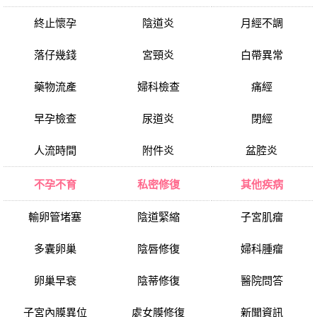
終止懷孕
陰道炎
月經不調
落仔幾錢
宮頸炎
白帶異常
藥物流產
婦科檢查
痛經
早孕檢查
尿道炎
閉經
人流時間
附件炎
盆腔炎
不孕不育
私密修復
其他疾病
輸卵管堵塞
陰道緊縮
子宮肌瘤
多囊卵巢
陰唇修復
婦科腫瘤
卵巢早衰
陰蒂修復
醫院問答
子宮內膜異位
處女膜修復
新聞資訊