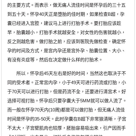
的主要方式。而表示，做无痛人流佳时间是怀孕后的三十五
到五十天。怀孕40天正是堕胎的佳时期，如果检查B超，孕
囊已经进入宫腔，建议马上进行打胎手术。要打胎应该趁
早，胎囊越小，打胎手术就越安全，对女性的伤害就越小，
反之则越危害。做打胎之前，应该到医院先做检查，确定怀
孕的时间及方式，是宫内孕还是宫外孕、胎囊位置、大小、
有没有炎症等，然后在决定做什么样的打胎术。
所以，怀孕后45天左右是好的时间，当然这也取决于不
同的受术者。正常宫内孕，小于49天可进行药流或打胎，小
于70天可以进行打胎，但是药流不全，还要进行清宫术。好
选择可视打胎。怀孕后只要孕囊大于5MM就可以做人流了。
而一般在怀孕70天内(10周)都是可以做打胎，但无痛人流佳
时间是怀孕的35-50天。此时孕囊在B超下非常狼清晰，子宫
不太大，子宫壁肌肉也较厚，胚胎容易吸出来，引产因而手