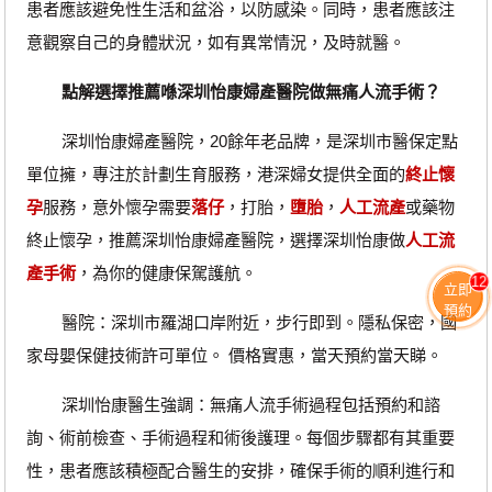
患者應該避免性生活和盆浴，以防感染。同時，患者應該注
意觀察自己的身體狀況，如有異常情況，及時就醫。
點解選擇推薦喺深圳怡康婦產醫院做無痛人流手術？
深圳怡康婦產醫院，20餘年老品牌，是深圳市醫保定點
單位擁，專注於計劃生育服務，港深婦女提供全面的
終止懷
孕
服務，意外懷孕需要
落仔
，打胎，
墮胎
，
人工流產
或藥物
終止懷孕，推薦深圳怡康婦產醫院，選擇深圳怡康做
人工流
產手術
，為你的健康保駕護航。
12
立即
預約
醫院：深圳市羅湖口岸附近，步行即到。隱私保密，國
家母嬰保健技術許可單位。 價格實惠，當天預約當天睇。
深圳怡康醫生強調：無痛人流手術過程包括預約和諮
詢、術前檢查、手術過程和術後護理。每個步驟都有其重要
性，患者應該積極配合醫生的安排，確保手術的順利進行和