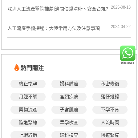
2025-08-13
深圳人工流產醫院推薦|邊間價錢清晰、安全合規?
2024-04-22
​人工流產手術探秘：大陸常用方法及注意事項
熱門關注
終止懷孕
婦科腫瘤
私密修復
月經不調
宮頸疾病
落仔幾錢
藥物流產
子宮肌瘤
不孕不育
陰道緊縮
早孕檢查
人流時間
上環取環
婦科檢查
陰道緊縮