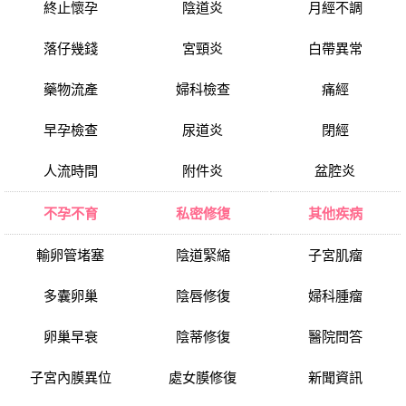
終止懷孕
陰道炎
月經不調
落仔幾錢
宮頸炎
白帶異常
藥物流產
婦科檢查
痛經
早孕檢查
尿道炎
閉經
人流時間
附件炎
盆腔炎
不孕不育
私密修復
其他疾病
輸卵管堵塞
陰道緊縮
子宮肌瘤
多囊卵巢
陰唇修復
婦科腫瘤
卵巢早衰
陰蒂修復
醫院問答
子宮內膜異位
處女膜修復
新聞資訊