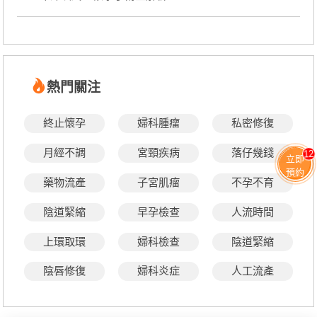
熱門關注
終止懷孕
婦科腫瘤
私密修復
月經不調
宮頸疾病
落仔幾錢
12
立即
預約
藥物流產
子宮肌瘤
不孕不育
陰道緊縮
早孕檢查
人流時間
上環取環
婦科檢查
陰道緊縮
陰唇修復
婦科炎症
人工流產