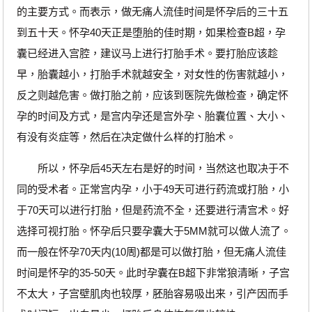
的主要方式。而表示，做无痛人流佳时间是怀孕后的三十五
到五十天。怀孕40天正是堕胎的佳时期，如果检查B超，孕
囊已经进入宫腔，建议马上进行打胎手术。要打胎应该趁
早，胎囊越小，打胎手术就越安全，对女性的伤害就越小，
反之则越危害。做打胎之前，应该到医院先做检查，确定怀
孕的时间及方式，是宫内孕还是宫外孕、胎囊位置、大小、
有没有炎症等，然后在决定做什么样的打胎术。
所以，怀孕后45天左右是好的时间，当然这也取决于不
同的受术者。正常宫内孕，小于49天可进行药流或打胎，小
于70天可以进行打胎，但是药流不全，还要进行清宫术。好
选择可视打胎。怀孕后只要孕囊大于5MM就可以做人流了。
而一般在怀孕70天内(10周)都是可以做打胎，但无痛人流佳
时间是怀孕的35-50天。此时孕囊在B超下非常狼清晰，子宫
不太大，子宫壁肌肉也较厚，胚胎容易吸出来，引产因而手