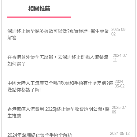
相關推薦
2025-09-
深圳終止懷孕幾多週數可以做?真實經歷+醫生專業
02
解答
2024-07-
在香港意外懷孕怎麼辦，去深圳終止妊娠人流藥流
11
如何選？
2024-
​中國大陸人工流產安全嗎?吃藥和手術有什麼差別?這
05-02
幾點你都該了解!
2025-07-
香港無痛人流費用 2025|終止懷孕收費透明公開+醫
09
生推薦
2024-05-12
2024年深圳終止懷孕手術全解析