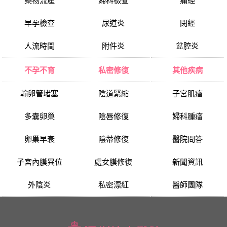
藥物流產
婦科檢查
痛經
早孕檢查
尿道炎
閉經
人流時間
附件炎
盆腔炎
不孕不育
私密修復
其他疾病
輸卵管堵塞
陰道緊縮
子宮肌瘤
多囊卵巢
陰唇修復
婦科腫瘤
卵巢早衰
陰蒂修復
醫院問答
子宮內膜異位
處女膜修復
新聞資訊
外陰炎
私密漂紅
醫師團隊