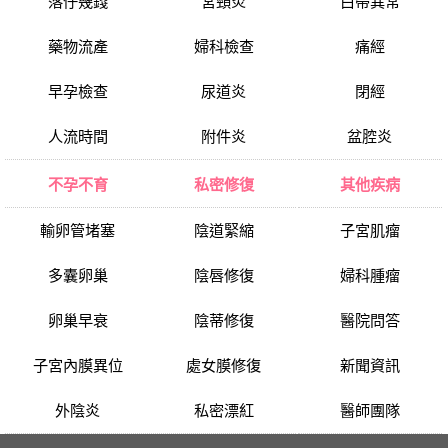
落仔幾錢
宮頸炎
白帶異常
藥物流產
婦科檢查
痛經
早孕檢查
尿道炎
閉經
人流時間
附件炎
盆腔炎
不孕不育
私密修復
其他疾病
輸卵管堵塞
陰道緊縮
子宮肌瘤
多囊卵巢
陰唇修復
婦科腫瘤
卵巢早衰
陰蒂修復
醫院問答
子宮內膜異位
處女膜修復
新聞資訊
外陰炎
私密漂紅
醫師團隊