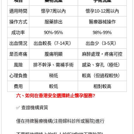
項目
藥物流產
手術流產
適用時間
懷孕7周以內
懷孕10-12周以內
操作方式
服藥排出
醫療器械操作
成功率
90%-95%
98%-99%
出血情況
出血較長（7-14天）
出血少（3-5天）
是否疼痛
腹痛明顯
麻醉處理，疼痛可控
風險
排不幹淨、需補手術
感染、穿孔（極低）
心理負擔
稍低
較高（但過程較快）
費用
較低
相對較高
六、如何在香港安全選擇終止懷孕服務?
✅ 查證機構資質
僅在持牌醫療機構(注冊婦科診所或醫院)進行