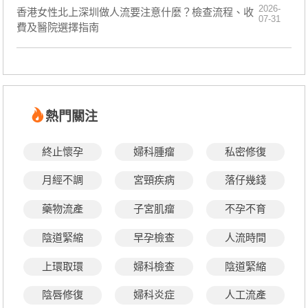
2026-
香港女性北上深圳做人流要注意什麼？檢查流程、收
07-31
費及醫院選擇指南
熱門關注
終止懷孕
婦科腫瘤
私密修復
月經不調
宮頸疾病
落仔幾錢
藥物流產
子宮肌瘤
不孕不育
陰道緊縮
早孕檢查
人流時間
上環取環
婦科檢查
陰道緊縮
陰唇修復
婦科炎症
人工流產