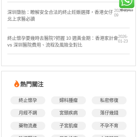
2026-01-
深圳墮胎：瞭解安全合法的終止妊娠選擇，香港女仔
09
北上求醫必讀
2026-
終止懷孕要幾時去醫院?把握 10 週黃金期：香港家計會
01-23
vs 深圳醫院費用、流程及風險全對比
熱門關注
終止懷孕
婦科腫瘤
私密修復
月經不調
宮頸疾病
落仔幾錢
藥物流產
子宮肌瘤
不孕不育