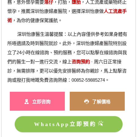
務，意外懷孕需要
落仔
，打胎，
墮胎
，人工流產或藥物終止
懷孕，推薦深圳怡康婦產醫院，選擇深圳怡康做
人工流產手
術
，為你的健康保駕護航。
深圳怡康醫生溫馨提醒：以上內容僅供參考如果身體有
所唔適請及時到醫院就診。此外，深圳怡康婦產醫院特別設
立了24小時在線諮詢、預約服務，您可以點擊在線諮詢與我
們的醫生一對一進行交流，線上
咨詢預約
· ‎周六日正常接
診，無需排隊，更可以優先安排醫師為你親診，馬上點擊咨
詢或撥打我哋嘅免費咨詢熱線：00852-59885274。
立即咨詢
了解價格
WhatsApp立即預約