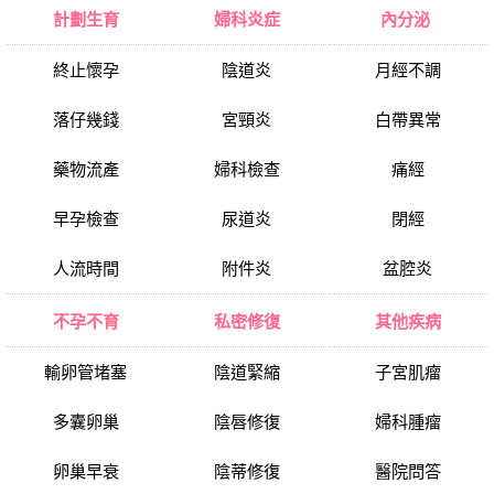
計劃生育
婦科炎症
內分泌
終止懷孕
陰道炎
月經不調
落仔幾錢
宮頸炎
白帶異常
藥物流產
婦科檢查
痛經
早孕檢查
尿道炎
閉經
人流時間
附件炎
盆腔炎
不孕不育
私密修復
其他疾病
輸卵管堵塞
陰道緊縮
子宮肌瘤
多囊卵巢
陰唇修復
婦科腫瘤
卵巢早衰
陰蒂修復
醫院問答