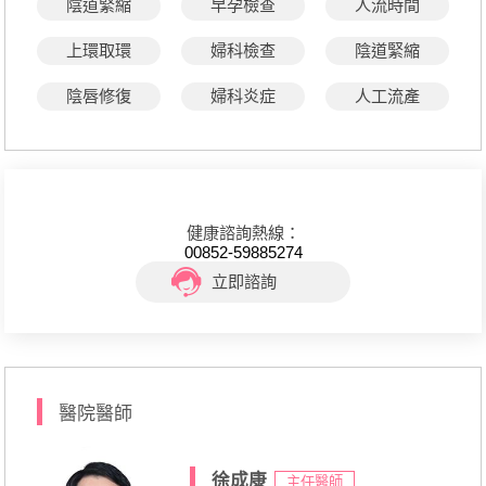
陰道緊縮
早孕檢查
人流時間
上環取環
婦科檢查
陰道緊縮
陰唇修復
婦科炎症
人工流產
健康諮詢熱線：
00852-59885274
立即諮詢
醫院醫師
徐成康
主任醫師