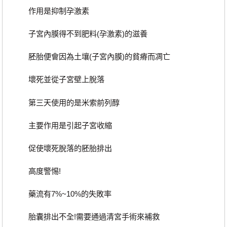
作用是抑制孕激素
子宮內膜得不到肥料(孕激素)的滋養
胚胎便會因為土壤(子宮內膜)的貧瘠而凋亡
壞死並從子宮壁上脫落
第三天使用的是米索前列醇
主要作用是引起子宮收縮
促使壞死脫落的胚胎排出
高度警惕!
藥流有7%~10%的失敗率
胎囊排出不全!需要通過清宮手術來補救