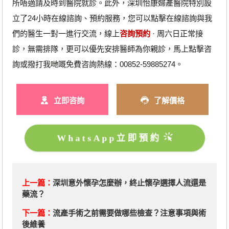
所唔適請及時到醫院就診。此外，深圳怡康婦產醫院特別設
立了24小時在線諮詢、預約服務，您可以點擊在線諮詢與我
們的醫生一對一進行交流，線上
咨詢預約
· ‎周六日正常接
診，無需排隊，更可以優先安排醫師為你親診，馬上點擊咨
詢或撥打我哋嘅免費咨詢熱線：00852-59885274。
立即咨詢
了解價格
WhatsApp立即預約
上一篇：
深圳意外懷孕怎麼辦，終止懷孕選擇人流還是
藥流？
下一篇：
​流產手術之前需要做哪些檢查？注意事項與術
後維養