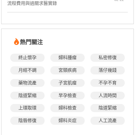
流程費用與過關求醫實錄
熱門關注
終止懷孕
婦科腫瘤
私密修復
月經不調
宮頸疾病
落仔幾錢
藥物流產
子宮肌瘤
不孕不育
陰道緊縮
早孕檢查
人流時間
上環取環
婦科檢查
陰道緊縮
陰唇修復
婦科炎症
人工流產