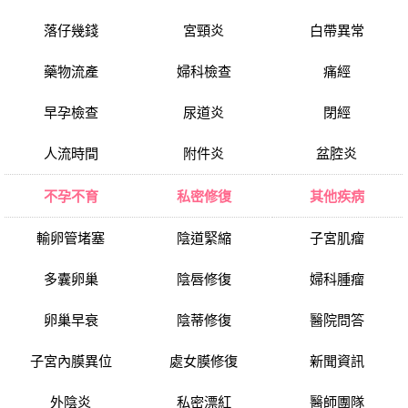
落仔幾錢
宮頸炎
白帶異常
藥物流產
婦科檢查
痛經
早孕檢查
尿道炎
閉經
人流時間
附件炎
盆腔炎
不孕不育
私密修復
其他疾病
輸卵管堵塞
陰道緊縮
子宮肌瘤
多囊卵巢
陰唇修復
婦科腫瘤
卵巢早衰
陰蒂修復
醫院問答
子宮內膜異位
處女膜修復
新聞資訊
外陰炎
私密漂紅
醫師團隊