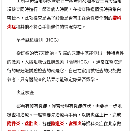
至所以把這兩項檢查放在一起是因為通常醫生會將這兩
項檢查同時進行，節省病人時間，在檢查陰道情況時採集白
帶標本，此項檢查是為了診斷是否有正在急性發作期的
婦科
炎症
和其他不符合手術條件的情況存在。
早孕試紙檢測（HCG）
從妊娠的第7天開始，孕婦的尿液中就能測出一種特異性
的激素，人絨毛膜促性腺激素（簡稱HCG），通常在醫院進
行的尿妊娠試驗檢查的就是它。自已在家用試紙查的只能做
參考，只有醫院查的結果才能確定你是否懷孕。
炎症檢查
察看有沒有炎症，假若發現有炎症症狀，需要進一步地
檢查和治療。一般需要先治療再手術，以防炎症上行，造成
附件炎
，
盆腔炎
，各種
陰道炎
，
宮頸炎
等婦科炎症在北京做