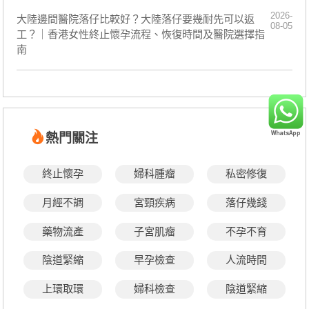
2026-
大陸邊間醫院落仔比較好？大陸落仔要幾耐先可以返
08-05
工？｜香港女性終止懷孕流程、恢復時間及醫院選擇指
南
熱門關注
終止懷孕
婦科腫瘤
私密修復
月經不調
宮頸疾病
落仔幾錢
藥物流產
子宮肌瘤
不孕不育
陰道緊縮
早孕檢查
人流時間
上環取環
婦科檢查
陰道緊縮