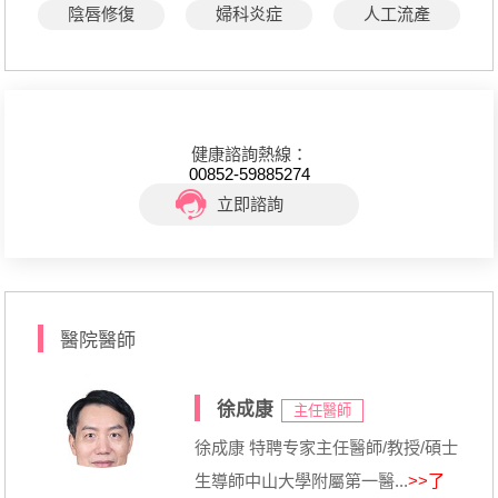
陰唇修復
婦科炎症
人工流產
健康諮詢熱線：
00852-59885274
立即諮詢
醫院醫師
徐成康
主任醫師
徐成康 特聘专家主任醫師/教授/碩士
生導師中山大學附屬第一醫...
>>了