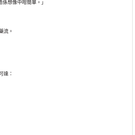
唔係想像中咁簡單。」
藥流。
可達：