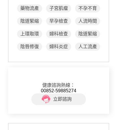
藥物流產
子宮肌瘤
不孕不育
陰道緊縮
早孕檢查
人流時間
上環取環
婦科檢查
陰道緊縮
陰唇修復
婦科炎症
人工流產
健康諮詢熱線：
00852-59885274
立即諮詢