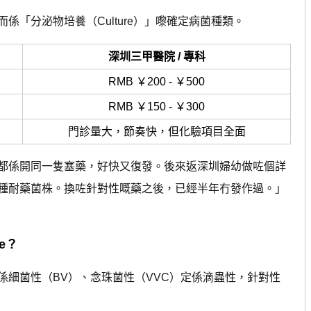
分泌物培養（Culture）」嚟確定病菌種類。
深圳三甲醫院 / 專科
RMB ￥200 - ￥500
RMB ￥150 - ￥300
門診量大，節奏快，但化驗項目全面
都係開同一隻塞藥，好快又復發。後來返深圳婦幼做咗個詳
種耐藥菌株。換咗針對性嘅藥之後，已經半年冇發作過。」
e？
係細菌性（BV）、念珠菌性（VVC）定係滴蟲性，針對性