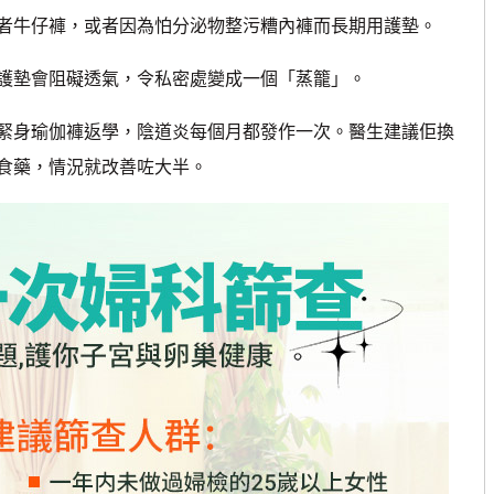
牛仔褲，或者因為怕分泌物整污糟內褲而長期用護墊。
護墊會阻礙透氣，令私密處變成一個「蒸籠」。
緊身瑜伽褲返學，陰道炎每個月都發作一次。醫生建議佢換
食藥，情況就改善咗大半。