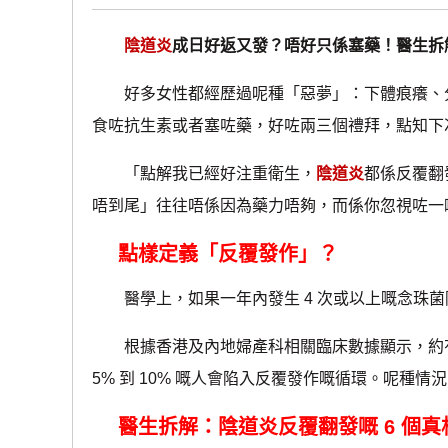
陰道炎
成日好返又發？唔好只係塞藥！醫生拆解
好多女性都經歷過呢種「惡夢」：下體痕癢、分
食咗抗生素或者塞咗藥，好咗兩三個禮拜，點知下
「點解我已經好注重衛生，
陰道炎
都係反覆翻
唔到尾」往往唔係因為藥力唔夠，而係你忽視咗一
點樣定義「反覆發作」？
醫學上，如果一年內發生 4 次或以上嘅念珠菌
根據香港及內地婦產科相關臨床數據顯示，約有 
5% 到 10% 嘅人會陷入反覆發作嘅循環。呢
醫生拆解：陰道炎反覆翻發嘅 6 個真