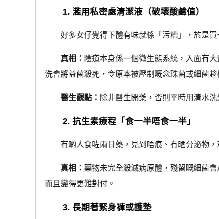
1. 濫用私密處清潔液（破壞酸鹼值）
好多女仔覺得下體有味就係「污糟」，於是買一
真相：
陰道本身係一個微生態系統，入面有大量「
洗會將益菌殺死，令原本被壓制嘅念珠菌或細菌趁
醫生觀點：
除非醫生開藥，否則平時用清水洗
2. 抗生素療程「食一半唔食一半」
有啲人食咗兩日藥，見到唔痕、冇晒分泌物，
真相：
藥物未完全殺滅病原體，殘留嘅細菌會
而且變得更難對付。
3. 長期著緊身褲或護墊