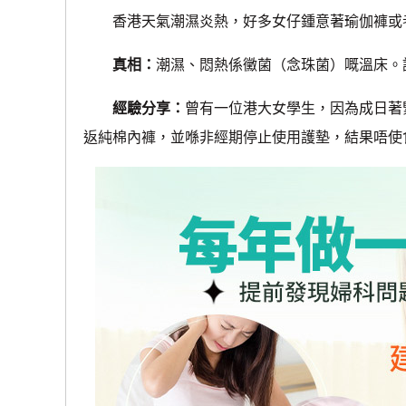
香港天氣潮濕炎熱，好多女仔鍾意著瑜伽褲或者
真相：
潮濕、悶熱係黴菌（念珠菌）嘅溫床。
經驗分享：
曾有一位港大女學生，因為成日著
返純棉內褲，並喺非經期停止使用護墊，結果唔使