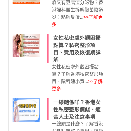
痕又有豆腐渣分泌物？香
港婦科醫生拆解黴菌陰道
炎：點解反覆...
>>了解更
多
女性私密處外觀困擾
點算？私密整形項
目、費用及恢復期詳
解
女性私密處外觀困擾點
算？了解香港私密整形項
目、陰唇縮小費...
>>了解
更多
一線鮑係咩？香港女
性私密整形價錢、適
合人士及注意事項
一線鮑是什麼？了解香港