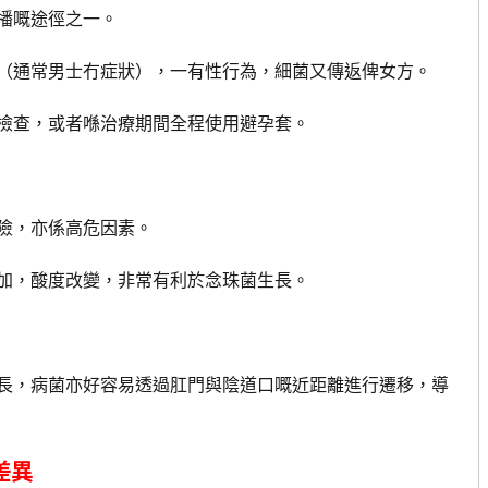
播嘅途徑之一。
（通常男士冇症狀），一有性行為，細菌又傳返俾女方。
檢查，或者喺治療期間全程使用避孕套。
險，亦係高危因素。
加，酸度改變，非常有利於念珠菌生長。
，病菌亦好容易透過肛門與陰道口嘅近距離進行遷移，導
差異