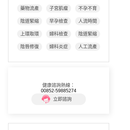
藥物流產
子宮肌瘤
不孕不育
陰道緊縮
早孕檢查
人流時間
上環取環
婦科檢查
陰道緊縮
陰唇修復
婦科炎症
人工流產
健康諮詢熱線：
00852-59885274
立即諮詢