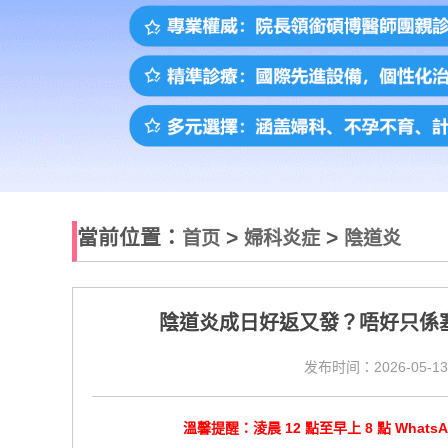
當前位置：
>
>
首页
婦科炎症
陰道炎
陰道炎成日好返又發？唔好只係塞
发布时间：2026-05-13
溫馨提醒：淩晨 12 點至早上 8 點 Wha