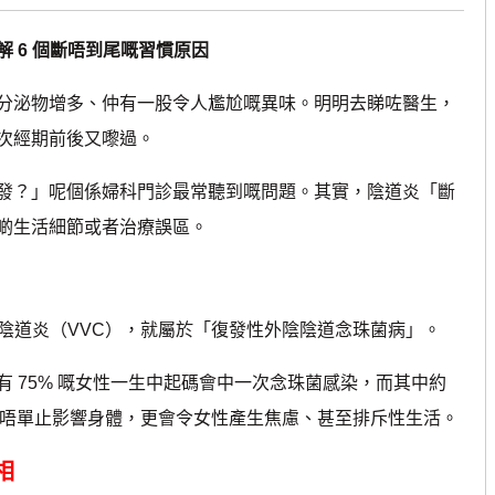
 6 個斷唔到尾嘅習慣原因
泌物增多、仲有一股令人尷尬嘅異味。明明去睇咗醫生，
次經期前後又嚟過。
發？」呢個係婦科門診最常聽到嘅問題。其實，陰道炎「斷
啲生活細節或者治療誤區。
陰道炎（VVC），就屬於「復發性外陰陰道念珠菌病」。
75% 嘅女性一生中起碼會中一次念珠菌感染，而其中約
種情況唔單止影響身體，更會令女性產生焦慮、甚至排斥性生活。
相