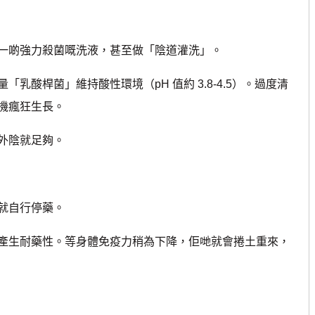
啲強力殺菌嘅洗液，甚至做「陰道灌洗」。
乳酸桿菌」維持酸性環境（pH 值約 3.8-4.5）。過度清
機瘋狂生長。
外陰就足夠。
就自行停藥。
產生耐藥性。等身體免疫力稍為下降，佢哋就會捲土重來，