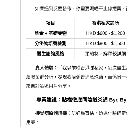
如果遇到反覆發作，你需要嘅唔單止係攞藥，而係「
項目
香港私家診所
診金 + 基礎藥物
HKD $600 - $1,200
分泌物培養檢測
HKD $800 - $1,500
醫生諮詢風格
預約制，解釋較詳細
真人體驗：
「我以前喺香港睇私家，每次醫生
細嘅菌群分析，發現我唔係普通念珠菌，而係另一
來自討論區用戶分享。
專業建議：點樣徹底同陰道炎講 Bye By
接受病原體培養：
唔好靠盲估。透過化驗確定
用藥。