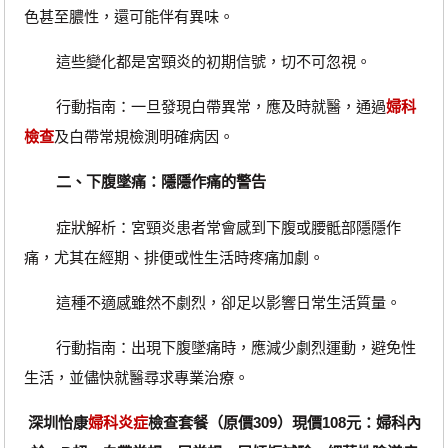
色甚至膿性，還可能伴有異味。
這些變化都是宮頸炎的初期信號，切不可忽視。
‌行動指南‌：一旦發現白帶異常，應及時就醫，通過
婦科
檢查
及白帶常規檢測明確病因。
二、下腹墜痛：隱隱作痛的警告
‌症狀解析‌：宮頸炎患者常會感到下腹或腰骶部隱隱作
痛，尤其在經期、排便或性生活時疼痛加劇。
這種不適感雖然不劇烈，卻足以影響日常生活質量。
‌行動指南‌：出現下腹墜痛時，應減少劇烈運動，避免性
生活，並儘快就醫尋求專業治療。
深圳怡康
婦科炎症
檢查套餐（原價309）現價108元：婦科內