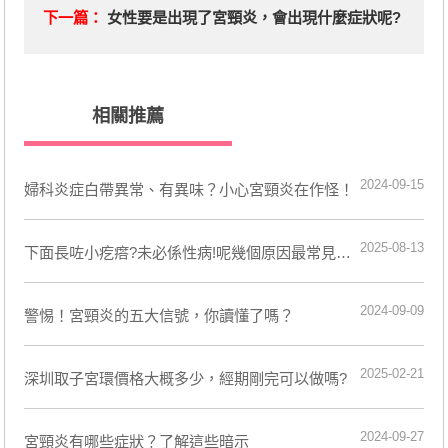
下一篇：
女性要是出現了宮頸炎，會出現什麼症狀呢?
相關推薦
2024-09-15
婦科炎症白帶異常、有異味？小心宮頸炎在作怪！
2025-08-13
下面長咗小疙瘩?未必係性病!呢幾個原因最常見…
2024-09-09
警惕！宮頸炎的五大信號，你讀懂了嗎？
2025-02-21
深圳取子宮環價格大概多少，經期剛完可以做嗎?
2024-09-27
宮頸炎有哪些症狀？了解這些暗示