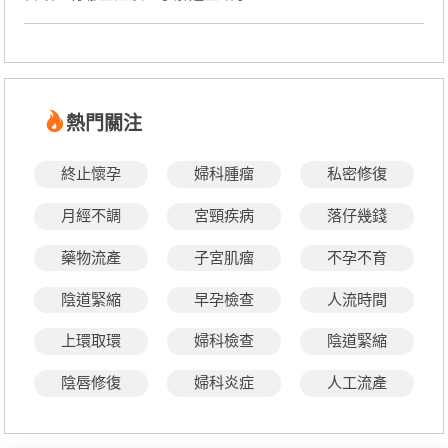
熱門關注
終止懷孕
婦科腫瘤
私密修復
月經不調
宮頸疾病
落仔幾錢
藥物流產
子宮肌瘤
不孕不育
陰道緊縮
早孕檢查
人流時間
上環取環
婦科檢查
陰道緊縮
陰唇修復
婦科炎症
人工流產