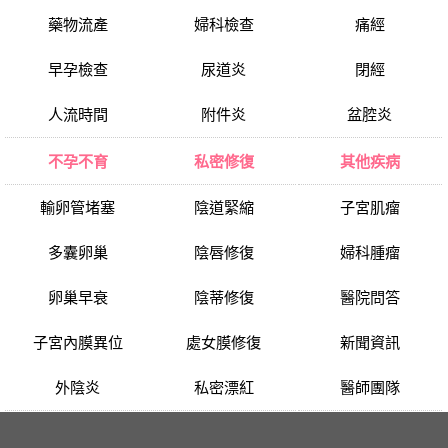
藥物流產
婦科檢查
痛經
早孕檢查
尿道炎
閉經
人流時間
附件炎
盆腔炎
不孕不育
私密修復
其他疾病
輸卵管堵塞
陰道緊縮
子宮肌瘤
多囊卵巢
陰唇修復
婦科腫瘤
卵巢早衰
陰蒂修復
醫院問答
子宮內膜異位
處女膜修復
新聞資訊
外陰炎
私密漂紅
醫師團隊