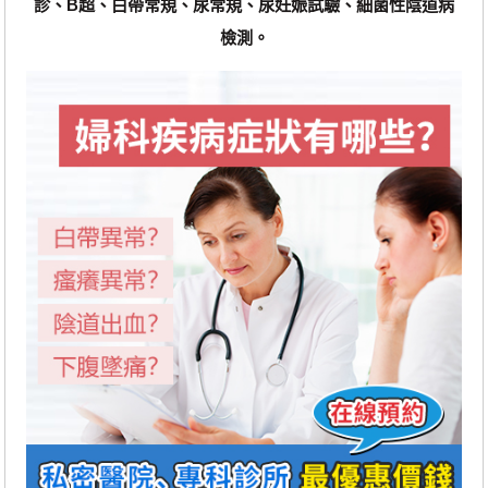
診、B超、白帶常規、尿常規、尿妊娠試驗、細菌性陰道病
檢測。