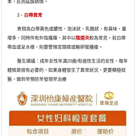
本，反而延誤病情。
3、
白帶異常
表現為白帶黃色或膿性，泡沫狀，乳酪狀，有臭味，量
增多，同時伴有外陰瘙癢，其中以
陰道炎
較為常見。若白帶
帶血或呈水樣，則要警惕宮頸癌或輸卵管腫瘤。
醫生建議：成年女性年滿20歲/有過性生活的女性，每年
體檢是很有必要的，如果身體發生了異常狀況，更要積極就
醫，做到早預防早發現早治療