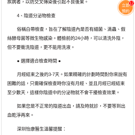
疾病者，以防交叉傳染後引起不良後果。
12
立即
預約
4、陰道分泌物檢查
俗稱白帶檢查，旨在了解陰道內是否有細菌、滴蟲、假
絲酵母菌等微生物感染。體檢前的24小時，可以清洗外陰，
但不要衝洗陰道，更不能用洗液。
● 選擇適合檢查時間 ●
月經結束之後的3-7天。如果精確的計劃時間對你來說有
困難的話，只需確保檢查時你沒有月經、並且月經已經結束
至少數天，這樣你陰道中的分泌物就不會干擾檢查效果。
如果您是不正常的陰道出血，請及時就診，不要等到出
血乾淨再來。
深圳怡康醫生溫馨提醒：