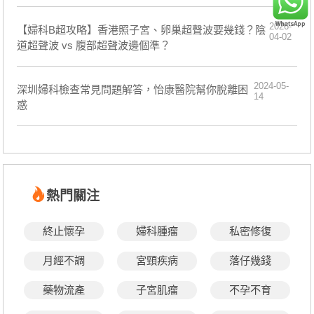
2026-
【婦科B超攻略】香港照子宮、卵巢超聲波要幾錢？陰
04-02
道超聲波 vs 腹部超聲波邊個準？
2024-05-
深圳婦科檢查常見問題解答，怡康醫院幫你脫離困
14
惑
熱門關注
終止懷孕
婦科腫瘤
私密修復
月經不調
宮頸疾病
落仔幾錢
藥物流產
子宮肌瘤
不孕不育