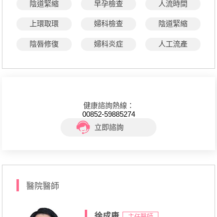
陰道緊縮
早孕檢查
人流時間
上環取環
婦科檢查
陰道緊縮
陰唇修復
婦科炎症
人工流產
健康諮詢熱線：
00852-59885274
立即諮詢
醫院醫師
徐成康
主任醫師