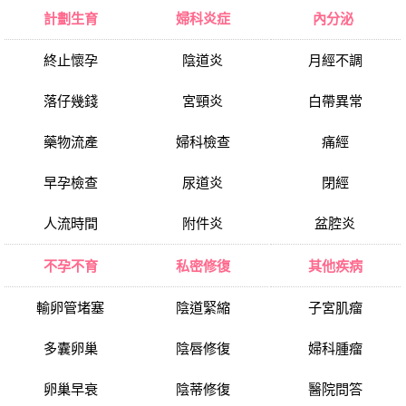
計劃生育
婦科炎症
內分泌
終止懷孕
陰道炎
月經不調
落仔幾錢
宮頸炎
白帶異常
藥物流產
婦科檢查
痛經
早孕檢查
尿道炎
閉經
人流時間
附件炎
盆腔炎
不孕不育
私密修復
其他疾病
輸卵管堵塞
陰道緊縮
子宮肌瘤
多囊卵巢
陰唇修復
婦科腫瘤
卵巢早衰
陰蒂修復
醫院問答