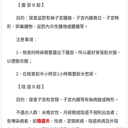
【 腹 部 B 超 】
目的：探查盆腔有無子宮腫瘤、子宮內膜異位、子宮畸
形、卵巢腫物、盆腔內炎性腫塊或膿腫等。
注意事項：
1、檢查的時候需要露出下腹部，所以最好穿寬鬆衣服，
以便脫衣服；
2、在檢查前半小時至1小時需要飲水憋尿。
【 陰 道 B 超 】
目的：探查子宮和宮頸，子宮內膜等有無病變或畸形。
不適合人群：未婚女性、月經期或陰道不規則出血者；
有傳染病者，如
陰道炎
、性病、宮頸疾病、陰道疾病及外陰