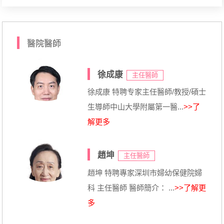
醫院醫師
徐成康
主任醫師
徐成康 特聘专家主任醫師/教授/碩士
生導師中山大學附屬第一醫...
>>了
解更多
趙坤
主任醫師
趙坤 特聘專家深圳市婦幼保健院婦
科 主任醫師 醫師簡介： ...
>>了解更
多