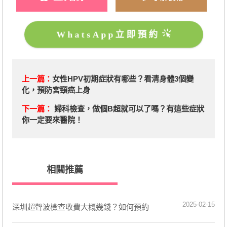
WhatsApp立即預約
上一篇：
​女性HPV初期症狀有哪些？看清身體3個變
化，預防宮頸癌上身
下一篇：
婦科檢查，做個B超就可以了嗎？有這些症狀
你一定要來醫院！
相關推薦
2025-02-15
深圳超聲波檢查收費大概幾錢？如何預約