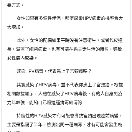
要方式。
女性如果有多個性伴侶，那麼感染HPV病毒的機率會大
大增加。
此外，女性的配偶如果平時沒有注意衛生，或者包皮過
長，藏匿了細菌病毒，也有可能在過夫妻生活的時候，導致
女性體內感染。
感染HPV病毒，代表患上了宮頸癌嗎？
其實感染了HPV病毒，並不代表你患上了宮頸癌。根據
相關數據顯示，人體在感染了HPV病毒後，有的人自身免疫
力比較強，能夠自己將這種病毒給清除。
持續性的HPV感染才有可能會導致宮頸出現癌前病變，
主要是指隔了半年，檢測出同一種病毒，才有可能會發生癌