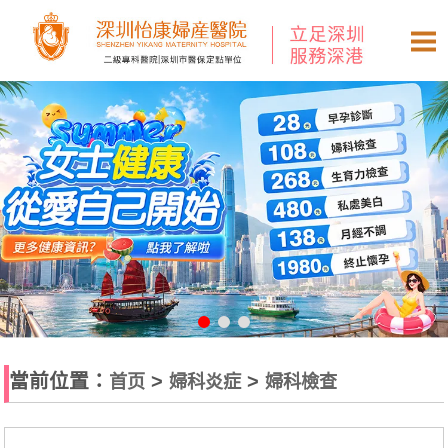
當前位置：
>
>
首页
婦科炎症
婦科檢查