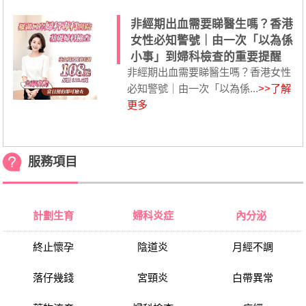
非經期出血需要睇醫生嗎？香港
女性必知警號｜由一次「以為係
小事」到婦科檢查的重要提醒
非經期出血需要睇醫生嗎？香港女性
必知警號｜由一次「以為係...
>>了解
更多
服務項目
計劃生育
婦科炎症
內分泌
終止懷孕
陰道炎
月經不調
落仔幾錢
宮頸炎
白帶異常