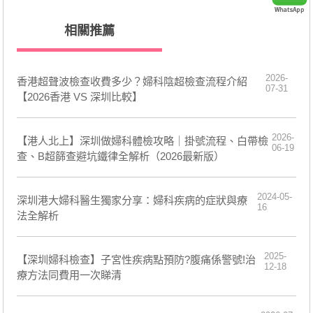
相關推薦
2026-
香港超聲波檢查收費多少？婦科陰超檢查流程介紹
07-31
【2026香港 VS 深圳比較】
2026-
【港人北上】深圳做婦科體檢攻略｜掛號流程、白帶檢
06-19
查、B超篩查避坑鐵律全解析（2026最新版）
2024-05-
深圳港大婦科醫生獨家分享：婦科疾病的症狀與療
16
法全解析
2025-
【深圳婦科檢查】子宮性疾病點預防?腹痛係警號!治
12-18
療方法同費用一次睇清