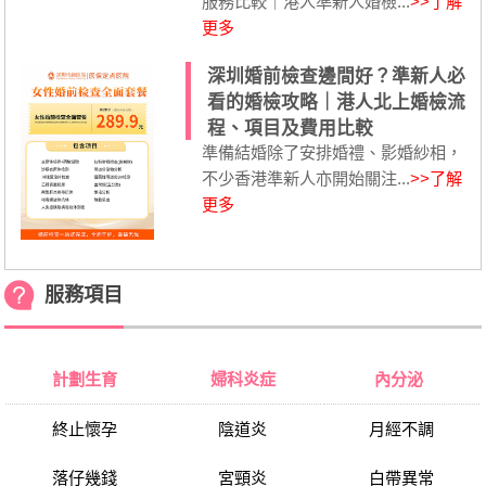
服務比較｜港人準新人婚檢...
>>了解
更多
深圳婚前檢查邊間好？準新人必
看的婚檢攻略｜港人北上婚檢流
程、項目及費用比較
準備結婚除了安排婚禮、影婚紗相，
不少香港準新人亦開始關注...
>>了解
更多
服務項目
計劃生育
婦科炎症
內分泌
終止懷孕
陰道炎
月經不調
落仔幾錢
宮頸炎
白帶異常