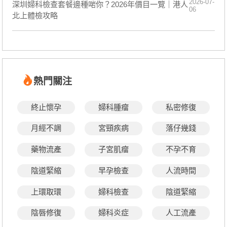
2026-07-
深圳婦科檢查套餐邊種啱你？2026年價目一覽｜港人
06
北上體檢攻略
熱門關注
終止懷孕
婦科腫瘤
私密修復
月經不調
宮頸疾病
落仔幾錢
藥物流產
子宮肌瘤
不孕不育
陰道緊縮
早孕檢查
人流時間
上環取環
婦科檢查
陰道緊縮
陰唇修復
婦科炎症
人工流產