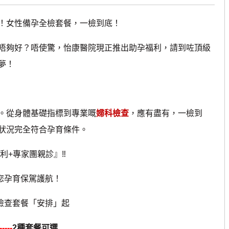
女性備孕全檢套餐，一檢到底！
夠好？唔使驚，怡康醫院現正推出助孕福利，請到咗頂級
夢！
。從身體基礎指標到專業嘅
婦科檢查
，應有盡有，一檢到
狀況完全符合孕育條件。
利+專家團親診』‼
您孕育保駕護航！
檢查套餐「安排」起
----
2種套餐可選