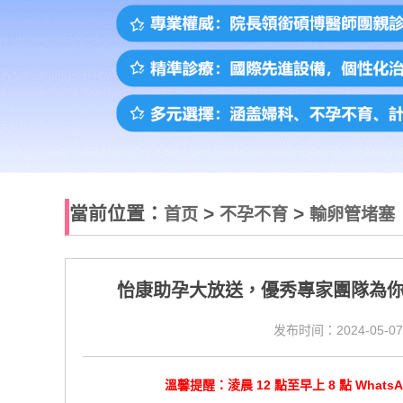
當前位置：
>
>
首页
不孕不育
輸卵管堵塞
怡康助孕大放送，優秀專家團隊為
发布时间：2024-05-07
溫馨提醒：淩晨 12 點至早上 8 點 Wha