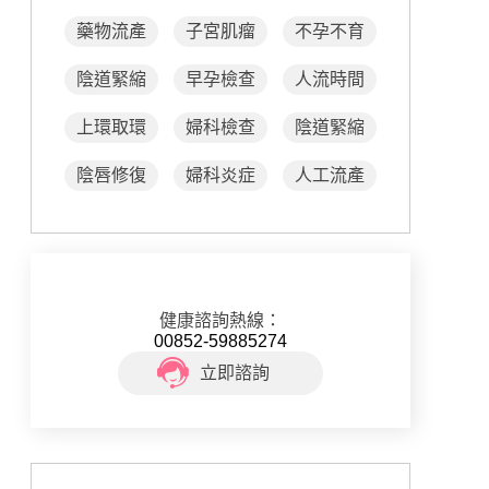
藥物流產
子宮肌瘤
不孕不育
陰道緊縮
早孕檢查
人流時間
上環取環
婦科檢查
陰道緊縮
陰唇修復
婦科炎症
人工流產
健康諮詢熱線：
00852-59885274
立即諮詢