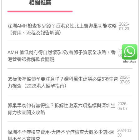
相關推薦
2026-
深圳AMH檢查多少錢？香港女性北上驗卵巢功能攻略
07-23
（費用、流程及報告解讀）
2026-
AMH 值低就冇得自然懷孕?改善卵子質素全攻略，香
01-08
港營養師拆解飲食關鍵
2026-
35歲後準備懷孕要注意咩？婦科醫生建議必做5項生育
07-05
力檢查（2026港人備孕指南）
2026-
卵巢早衰仲有無得追？拆解性激素六項指標與深圳生
05-07
育力檢查開支攻略
2024-11-
深圳不孕症檢查費用-大陸不孕症檢查大概多少錢-深
30
圳不孕不育檢查