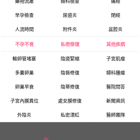
藥物流產
婦科檢查
痛經
早孕檢查
尿道炎
閉經
人流時間
附件炎
盆腔炎
不孕不育
私密修復
其他疾病
輸卵管堵塞
陰道緊縮
子宮肌瘤
多囊卵巢
陰唇修復
婦科腫瘤
卵巢早衰
陰蒂修復
醫院問答
子宮內膜異位
處女膜修復
新聞資訊
外陰炎
私密漂紅
醫師團隊