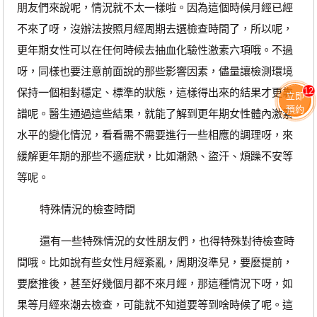
朋友們來說呢，情況就不太一樣啦。因為這個時候月經已經
不來了呀，沒辦法按照月經周期去選檢查時間了，所以呢，
更年期女性可以在任何時候去抽血化驗性激素六項哦。不過
呀，同樣也要注意前面說的那些影響因素，儘量讓檢測環境
保持一個相對穩定、標準的狀態，這樣得出來的結果才更靠
12
立即
預約
譜呢。醫生通過這些結果，就能了解到更年期女性體內激素
水平的變化情況，看看需不需要進行一些相應的調理呀，來
緩解更年期的那些不適症狀，比如潮熱、盜汗、煩躁不安等
等呢。
特殊情況的檢查時間
還有一些特殊情況的女性朋友們，也得特殊對待檢查時
間哦。比如說有些女性月經紊亂，周期沒準兒，要麼提前，
要麼推後，甚至好幾個月都不來月經，那這種情況下呀，如
果等月經來潮去檢查，可能就不知道要等到啥時候了呢。這