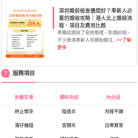
深圳婚前檢查邊間好？準新人必
看的婚檢攻略｜港人北上婚檢流
程、項目及費用比較
準備結婚除了安排婚禮、影婚紗相，
不少香港準新人亦開始關注...
>>了解
更多
服務項目
計劃生育
婦科炎症
內分泌
終止懷孕
陰道炎
月經不調
落仔幾錢
宮頸炎
白帶異常