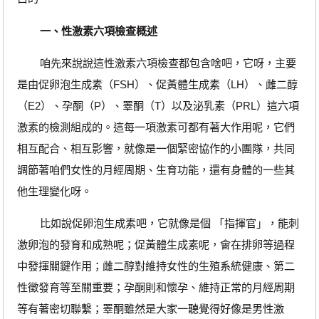
一、性激素六項檢查概述
咱先來說說這性激素六項檢查都包含啥吧，它呀，主要
是由促卵泡生成素（FSH）、促黃體生成素（LH）、雌二醇
（E2）、孕酮（P）、睪酮（T）以及泌乳素（PRL）這六項
激素的檢測組成的。這每一項激素可都有著大作用呢，它們
相互配合、相互影響，就像是一個緊密協作的小團隊，共同
調節著咱們女性的月經周期、生育功能，還有身體的一些其
他生理變化呀。
比如說促卵泡生成素吧，它就像是個 「指揮官」，能刺
激卵泡的發育和成熟呢；促黃體生成素呢，會在排卵等過程
中發揮關鍵作用；雌二醇對維持女性的生殖系統健康、第二
性徵發育等至關重要；孕酮則和懷孕、維持正常的月經周期
等有著密切聯繫；睪酮雖然是大家一聽覺得好像是男性激