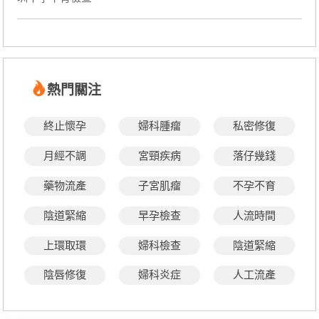
熱門關注
終止懷孕
婦科腫瘤
私密修復
月經不調
宮頸疾病
落仔幾錢
藥物流產
子宮肌瘤
不孕不育
陰道緊縮
早孕檢查
人流時間
上環取環
婦科檢查
陰道緊縮
陰唇修復
婦科炎症
人工流產