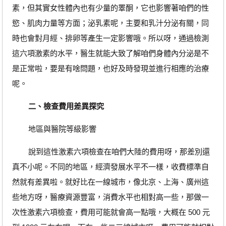
素，但其實女性體內也有少量的睪酮，它也影響著咱們的性
慾、肌肉力量等方面；泌乳素呢，主要和乳汁分泌有關，同
時也會對月經、排卵等產生一定影響哦。所以呀，通過檢測
這六項激素的水平，醫生就能大致了解咱們身體內分泌是不
是正常啦，要是有啥問題，也好及時發現並進行相應的治療
呢。
二、檢查費用差異探究
地區與醫院等級影響
說到這性激素六項檢查在咱們大陸的費用呀，那差別還
真不小呢。不同的地區，經濟發展水平不一樣，收費標準自
然就有差異啦。就好比在一線城市，像北京、上海、廣州這
些地方呀，醫療資源豐富，消費水平也相對高一些，那做一
次性激素六項檢查，費用可能就會高一點哦，大概在 500 元