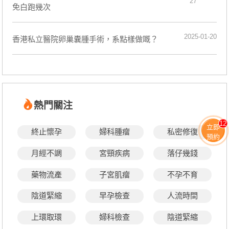
27
免白跑幾次
2025-01-20
香港私立醫院卵巢囊腫手術，系點樣做嘅？
熱門關注
12
立即
終止懷孕
婦科腫瘤
私密修復
預約
月經不調
宮頸疾病
落仔幾錢
藥物流產
子宮肌瘤
不孕不育
陰道緊縮
早孕檢查
人流時間
上環取環
婦科檢查
陰道緊縮