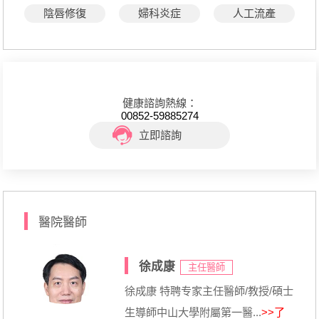
陰唇修復
婦科炎症
人工流產
健康諮詢熱線：
00852-59885274
立即諮詢
醫院醫師
徐成康
主任醫師
徐成康 特聘专家主任醫師/教授/碩士
生導師中山大學附屬第一醫...
>>了