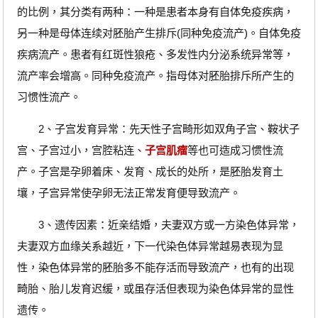
的比例，其分类有两种：一种是患者本身有自体免疫疾病，
另一种是母体连续对胚胎产生排斥(同种免疫流产)。自体免疫
疾病流产。患者有红斑性狼疮、多发性内分泌系统异常等，
流产率会增高。同种免疫流产。指母体对胚胎排斥所产生的
习惯性流产。
2、子宫发育异常：先天性子宫畸形如双角子宫、鞍状子
宫、子宫过小，宫腔粘连、
子宫肌瘤
等也可造成习惯性流
产。子宫是孕卵着床、发育、成长的处所，是胚胎发育土
壤，子宫异常使孕卵无法正常发育便导致流产。
3、遗传因素：近亲结婚，夫妻双方或一方染色体异常，
夫妻双方血缘关系越近，下一代染色体异常越易表现为显
性，染色体异常的胚胎多不能存活而导致流产，也有的出现
畸胎、胎儿发育迟缓，或虽存活但表现为染色体异常的显性
遗传。