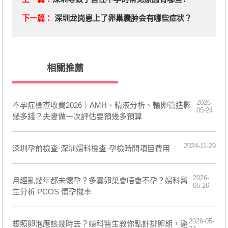
下一篇：
深圳龙岗患上了卵巢囊肿会有哪些症状？
相關推薦
2026-
不孕症檢查收費2026｜AMH、精液分析、輸卵管造影
05-24
幾多錢？夫妻做一次評估要預幾多預算
2024-11-29
深圳孕前檢查-深圳婦科檢查-孕檢時間項目費用
2026-
月經亂幾年都未懷孕？多囊卵巢會唔會不孕？婦科醫
05-26
生分析 PCOS 懷孕機率
2026-05-
想照卵泡應該幾時去？婦科醫生教你點計排卵期，避