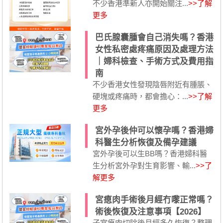
不少香港準新人亦開始關注...
>>了解
更多
巴氏腺囊腫會自己消失嗎？香港
女性私密處疼痛原因及處理方法
｜婦科檢查、手術方式及費用指
南
不少香港女性發現陰唇附近有腫脹、
硬塊或疼痛時，都會擔心：...
>>了解
更多
宮外孕後仲可以懷孕嗎？香港婦
科醫生分析恢復及備孕建議
宮外孕後可以生BB嗎？香港婦科醫
生分析宮外孕對生育影響、輸...
>>了
解更多
宮瘜肉手術後月經冇嚟正常嗎？
術後恢復及注意事項【2026】
子宮瘜肉切除後月經多久恢復？整理