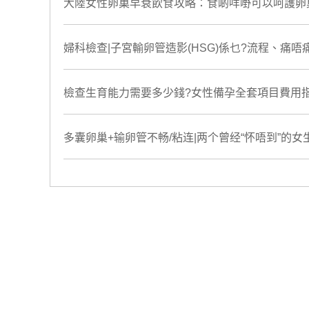
大陸女性卵巢早衰飲食攻略：食啲咩嘢可以呵護卵
婦科檢查|子宮輸卵管造影(HSG)係乜?流程、痛
檢查生育能力需要多少錢?女性備孕全套項目費用
多囊卵巢+输卵管不畅/粘连|两个曾经“怀唔到”的