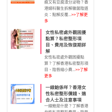
痕又有豆腐渣分泌物？香
港婦科醫生拆解黴菌陰道
炎：點解反覆...
>>了解更
多
女性私密處外觀困擾
點算？私密整形項
目、費用及恢復期詳
解
女性私密處外觀困擾點
算？了解香港私密整形項
目、陰唇縮小費...
>>了解
更多
一線鮑係咩？香港女
性私密整形價錢、適
合人士及注意事項
一線鮑是什麼？了解香港