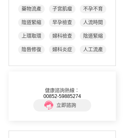
藥物流產
子宮肌瘤
不孕不育
陰道緊縮
早孕檢查
人流時間
上環取環
婦科檢查
陰道緊縮
陰唇修復
婦科炎症
人工流產
健康諮詢熱線：
00852-59885274
立即諮詢