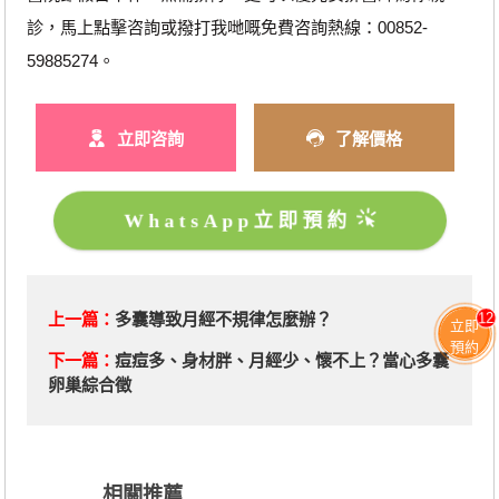
診，馬上點擊咨詢或撥打我哋嘅免費咨詢熱線：00852-
59885274。
立即咨詢
了解價格
WhatsApp立即預約
上一篇：
​多囊導致月經不規律怎麼辦？
12
立即
預約
下一篇：
​痘痘多、身材胖、月經少、懷不上？當心多囊
卵巢綜合徵
相關推薦