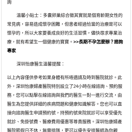
詢
溫馨小貼士：多囊卵巢綜合徵其實就是個育齡期女性的
常見病，容易造成懷孕困難，但患者經過恰當的治療是可以
懷孕的，所以大家要養成良好的生活習慣，儘快尋求專業治
療，就有希望生一個健康的寶寶。
>>長期不孕怎麼辦？諮詢
專家
深圳怡康醫生溫馨提醒：
以上內容僅供參考如果身體有所唔適請及時到醫院就診。此
外，深圳怡康婦產醫院特別設立了24小時在線諮詢、預約服
務，您可以點擊在線諮詢與我們的醫生一對一進行交流，由
醫生為您提供詳細的疾病問題和健康知識解答。您也可以直
接向諮詢醫生申請預約號，持預約號來院就診可以享受優先
就診、免掛號費、醫療費用優惠等尊貴服務。深圳怡康婦產
醫院節假日不休，無需排隊，更可以優先安排醫師為你親