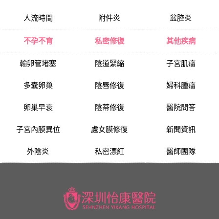
人流時間
附件炎
盆腔炎
不孕不育
私密修復
其他疾病
輸卵管堵塞
陰道緊縮
子宮肌瘤
多囊卵巢
陰唇修復
婦科腫瘤
卵巢早衰
陰蒂修復
醫院問答
子宮內膜異位
處女膜修復
新聞資訊
外陰炎
私密漂紅
醫師團隊