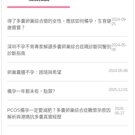
2024-09-
得了多囊卵巢綜合徵的女性，應該如何備孕，生育健
25
康寶寶？
2024-05-
​深圳不孕不育專家解讀多囊卵巢綜合症嘅診斷同鑒別
08
診斷指南
2024-05-06
卵巢囊腫不孕：困境與希望
2025-12-01
備孕一年都未有，點算?
2026-
PCOS備孕一定要減肥？多囊卵巢綜合症難懷孕原因
05-27
解析與港媽抗多囊真實經歷