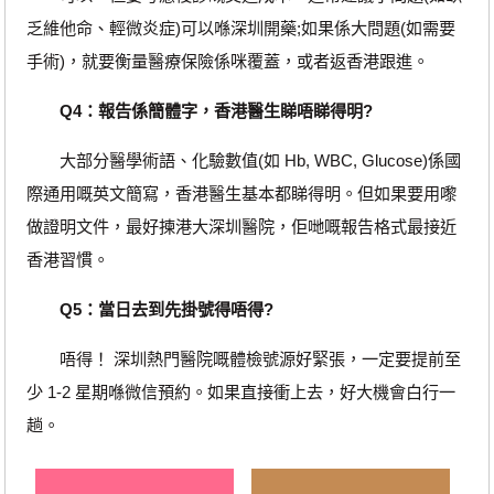
乏維他命、輕微炎症)可以喺深圳開藥;如果係大問題(如需要
手術)，就要衡量醫療保險係咪覆蓋，或者返香港跟進。
Q4：報告係簡體字，香港醫生睇唔睇得明?
大部分醫學術語、化驗數值(如 Hb, WBC, Glucose)係國
際通用嘅英文簡寫，香港醫生基本都睇得明。但如果要用嚟
做證明文件，最好揀港大深圳醫院，佢哋嘅報告格式最接近
香港習慣。
Q5：當日去到先掛號得唔得?
唔得！ 深圳熱門醫院嘅體檢號源好緊張，一定要提前至
少 1-2 星期喺微信預約。如果直接衝上去，好大機會白行一
趟。