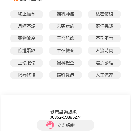
終止懷孕
婦科腫瘤
私密修復
月經不調
宮頸疾病
落仔幾錢
藥物流產
子宮肌瘤
不孕不育
陰道緊縮
早孕檢查
人流時間
上環取環
婦科檢查
陰道緊縮
陰唇修復
婦科炎症
人工流產
健康諮詢熱線：
00852-59885274
立即諮詢