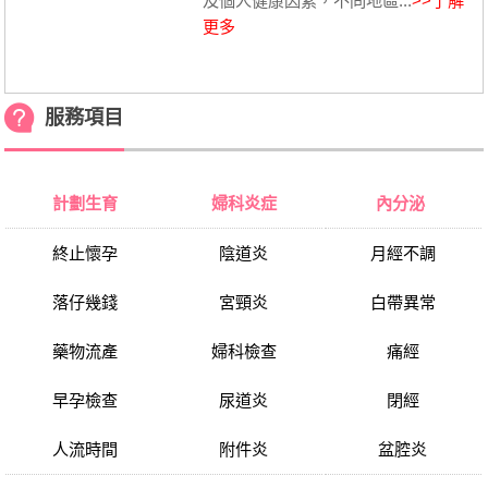
及個人健康因素，不同地區...
>>了解
更多
服務項目
計劃生育
婦科炎症
內分泌
終止懷孕
陰道炎
月經不調
落仔幾錢
宮頸炎
白帶異常
藥物流產
婦科檢查
痛經
早孕檢查
尿道炎
閉經
人流時間
附件炎
盆腔炎