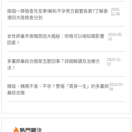
2025-
兩個一齊檢查先至準!解析不孕男方都要負責?了解香
11-09
港同大陸檢查分別
2024-05-
​女性卵巢早衰嘅原因大揭秘：你唔可以唔知嘅影響
10
因素！
2024-12-
​多囊卵巢綜合徵是怎麼回事？詳細解讀及治療方
13
法！
2024-07-
​爆痘、姨媽不准、不孕？警惕「貫穿一生」的多囊卵
09
巢綜合徵
熱門關注