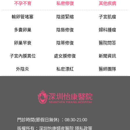
不孕不育
私密修復
其他疾病
輸卵管堵塞
陰道緊縮
子宮肌瘤
多囊卵巢
陰唇修復
婦科腫瘤
卵巢早衰
陰蒂修復
醫院問答
子宮內膜異位
處女膜修復
新聞資訊
外陰炎
私密漂紅
醫師團隊
門診時間(節假日無休) ：08:30-21:00
版權所有：深圳怡康婦産醫院
隱私政策