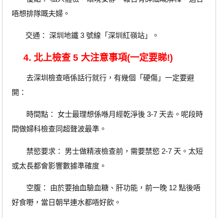
唔想排隊嘅夫婦。
交通： 深圳地鐵 3 號線「深圳紅嶺站」。
4. 北上檢查 5 大注意事項(一定要睇!)
去深圳檢查唔係話行就行，有幾個「硬傷」一定要避
開：
時間點： 女士最理想係喺月經乾淨後 3-7 天去。呢段時
間做婦科檢查同超聲波最準。
禁慾要求： 男士做精液檢查前，需要禁慾 2-7 天。太短
或太長都會影響數據準確度。
空腹： 由於要抽血驗血糖、肝功能，前一晚 12 點後唔
好食嘢，當日朝早連水都唔好飲。