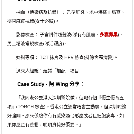
抽血（傳染病及抗體）： 乙型肝炎、地中海貧血篩查、
德國麻疹抗體(女士必驗)。
影像檢查： 子宮附件超聲波(睇有冇肌瘤、
多囊卵巢
)、
男士精液常規檢查(睇活躍度)。
婦科專項： TCT 抹片及 HPV 檢查(排除宮頸病變)。
過來人經驗：建議「加配」項目
Case Study - 阿 Wing 分享：
「我同老公去港大深圳醫院做，佢哋有個『優生優育五
項』(TORCH 檢查)。香港公立通常唔會主動驗，但深圳呢邊
好強調。原來係驗你有冇感染過弓形蟲或者巨細胞病毒，如
果你屋企有養貓，呢項真係好緊要。」