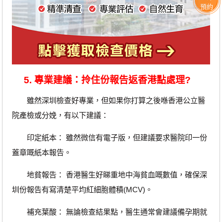
預約
5. 專業建議：拎住份報告返香港點處理?
雖然深圳檢查好專業，但如果你打算之後喺香港公立醫
院產檢或分娩，有以下建議：
印定紙本： 雖然微信有電子版，但建議要求醫院印一份
蓋章嘅紙本報告。
地貧報告： 香港醫生好睇重地中海貧血嘅數值，確保深
圳份報告有寫清楚平均紅細胞體積(MCV)。
補充葉酸： 無論檢查結果點，醫生通常會建議備孕期就