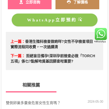
立即咨詢
了解價格
WhatsApp立即預約
上一篇：
香港生殖科檢查做啲咩?女性不孕檢查項目、
實際流程同收費，一次過講清
下一篇：
拒絕盲目備孕!深圳孕前檢查必做「TORCH
五項」係乜?點解地貧基因篩查咁重要?
相關推薦
2024-05-30
​雙側卵巢多囊會危害女性生育嗎？