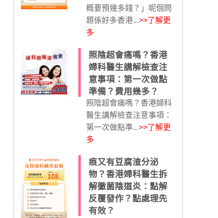
概要預幾多錢？」呢個問
題係好多香港...
>>了解更
多
照陰超會痛嗎？香港
婦科醫生講解檢查注
意事項：第一次做點
準備？費用幾多？
照陰超會痛嗎？香港婦科
醫生講解檢查注意事項：
第一次做點準...
>>了解更
多
痕又有豆腐渣分泌
物？香港婦科醫生拆
解黴菌陰道炎：點解
反覆發作？點處理先
有效？