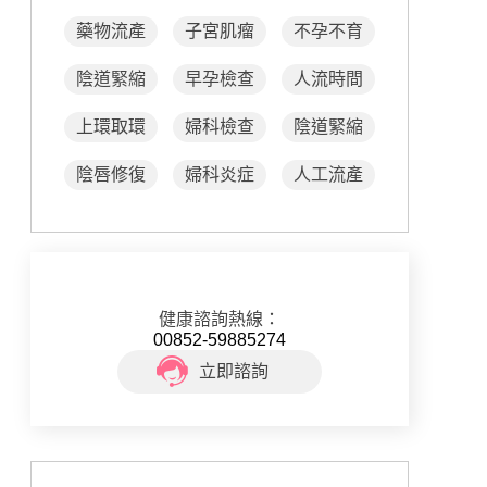
藥物流產
子宮肌瘤
不孕不育
陰道緊縮
早孕檢查
人流時間
上環取環
婦科檢查
陰道緊縮
陰唇修復
婦科炎症
人工流產
健康諮詢熱線：
00852-59885274
立即諮詢