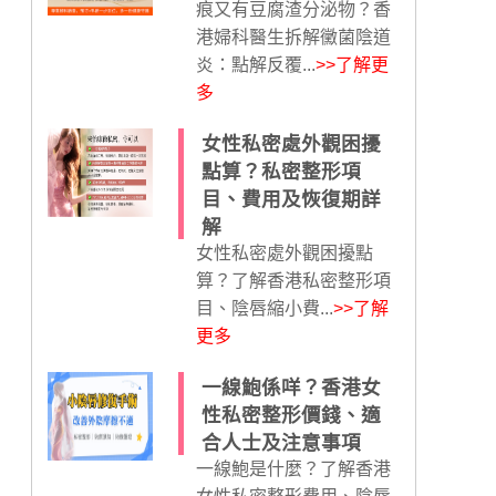
痕又有豆腐渣分泌物？香
港婦科醫生拆解黴菌陰道
炎：點解反覆...
>>了解更
多
女性私密處外觀困擾
點算？私密整形項
目、費用及恢復期詳
解
女性私密處外觀困擾點
算？了解香港私密整形項
目、陰唇縮小費...
>>了解
更多
一線鮑係咩？香港女
性私密整形價錢、適
合人士及注意事項
一線鮑是什麼？了解香港