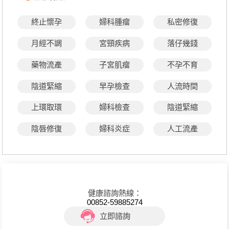
終止懷孕
婦科腫瘤
私密修復
月經不調
宮頸疾病
落仔幾錢
藥物流產
子宮肌瘤
不孕不育
陰道緊縮
早孕檢查
人流時間
上環取環
婦科檢查
陰道緊縮
陰唇修復
婦科炎症
人工流產
健康諮詢熱線：
00852-59885274
立即諮詢