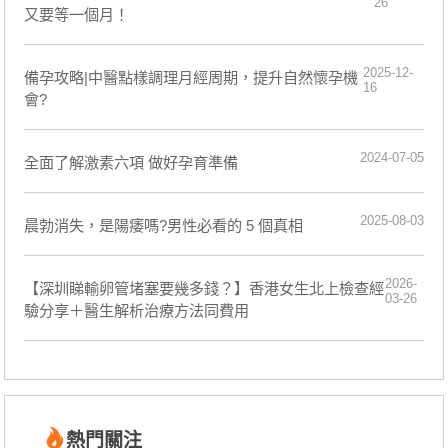
26
又要等一個月！
2025-12-
備孕攻略|中醫點樣調理月經周期，提升自然懷孕機
16
會?
2024-07-05
全面了解激素六項 做好孕育準備
2025-08-03
晨勃消失，是陽痿嗎?男性必看的 5 個真相
2026-
【深圳睇輸卵管堵塞要幾多錢？】香港女生北上檢查經
03-26
驗分享＋醫生解析治療方法同費用
熱門關注