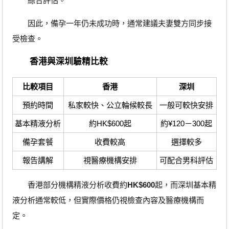
綜合評估。
因此，備孕一年仍未成功時，通常建議夫妻雙方同步接
受檢查。
香港與深圳驗精比較
比較項目
香港
深圳
預約時間
私家較快、公立輪候較長
一般可較快安排
基本精液分析
約HK$600起
約¥120－300起
備孕套餐
收費較高
選擇較多
報告講解
視醫療機構安排
可配合男科評估
香港部分機構精液分析收費約
HK$600
起，而深圳基本精
液分析通常較低，但實際價格仍視檢查內容及醫療機構而
定。