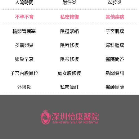
人流時間
附件炎
盆腔炎
不孕不育
私密修復
其他疾病
輸卵管堵塞
陰道緊縮
子宮肌瘤
多囊卵巢
陰唇修復
婦科腫瘤
卵巢早衰
陰蒂修復
醫院問答
子宮內膜異位
處女膜修復
新聞資訊
外陰炎
私密漂紅
醫師團隊