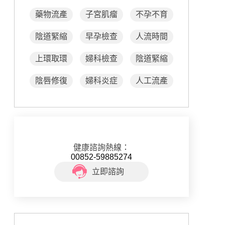
藥物流產
子宮肌瘤
不孕不育
陰道緊縮
早孕檢查
人流時間
上環取環
婦科檢查
陰道緊縮
陰唇修復
婦科炎症
人工流產
健康諮詢熱線：
00852-59885274
立即諮詢