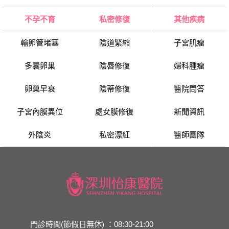
不孕不育
私密修復
其他疾病
輸卵管堵塞
陰道緊縮
子宮肌瘤
多囊卵巢
陰唇修復
婦科腫瘤
卵巢早衰
陰蒂修復
醫院問答
子宮內膜異位
處女膜修復
新聞資訊
外陰炎
私密漂紅
醫師團隊
門診時間(節假日無休) ：08:30-21:00