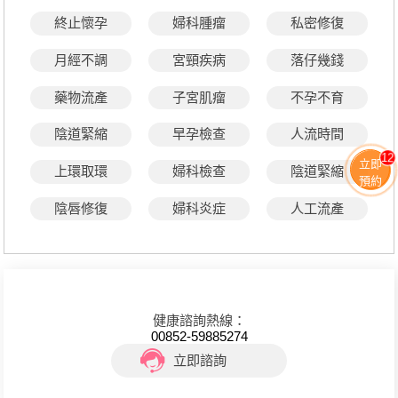
終止懷孕
婦科腫瘤
私密修復
月經不調
宮頸疾病
落仔幾錢
藥物流產
子宮肌瘤
不孕不育
陰道緊縮
早孕檢查
人流時間
12
立即
上環取環
婦科檢查
陰道緊縮
預約
陰唇修復
婦科炎症
人工流產
健康諮詢熱線：
00852-59885274
立即諮詢