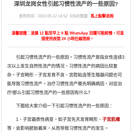
深圳龙岗女性引起习惯性流产的一些原因?
发布时间：2022-05-12 14:52 639次閱讀
馬上點擊咨詢
溫馨提醒：淩晨 12 點至早上 8 點 WhatsApp 回覆可能較慢，可直
接使用夜間 24 小時在線諮詢。
引起习惯性流产的一些原因。习惯性流产是指女性连续3
次以上发生自然性流产的情况，习惯性流产的病因比较复
杂，子宫畸形、子宫发育不良、宫腔粘连等生殖器问题也可
能导致习惯性流产。治疗习惯性流产需先明确病因，对症治
疗!那么引起习惯性流产的一些原因有什么?
下面给大家介绍一下引起习惯性流产的一些原因：
1、子宫器质性病变，如子宫先天发育畸形、
子宫肌瘤
等，会影响胚胎着床，从而导致习惯性流产的发生。