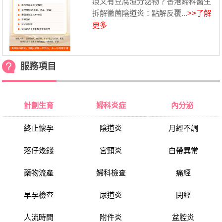
痕又有豆腐渣分泌物？香港婦科醫生
拆解黴菌陰道炎：點解反覆...
>>了解
更多
服務項目
計劃生育
婦科炎症
內分泌
終止懷孕
陰道炎
月經不調
落仔幾錢
宮頸炎
白帶異常
藥物流產
婦科檢查
痛經
早孕檢查
尿道炎
閉經
人流時間
附件炎
盆腔炎