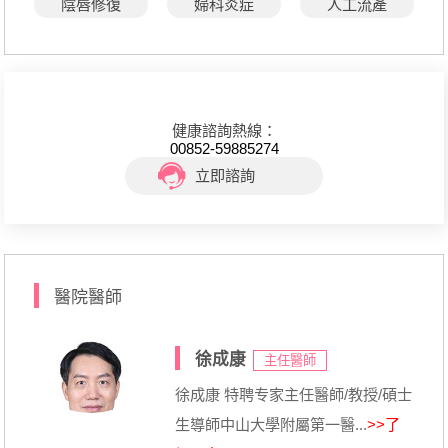
陰唇修復
婦科炎症
人工流產
健康諮詢熱線：
00852-59885274
立即諮詢
醫院醫師
徐成康
主任醫師
徐成康 特聘专家主任醫師/教授/碩士
生導師中山大學附屬第一醫...
>>了