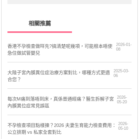
相關推薦
2026-01-
香港不孕檢查做咩先?搞清楚呢幾項，可能根本唔使
08
急住做試管嬰兒
2025-03-
​大陸子宮內膜異位症治療方案對比，哪種方式更適
06
合您？
2026-
每次M痛到落唔到床，真係普通經痛？醫生拆解子宮
05-20
內膜異位症常見誤區
2026-
不孕檢查項目點樣揀？2026 夫妻生育能力檢查費用：
05-10
公立排期 vs 私家全套對比