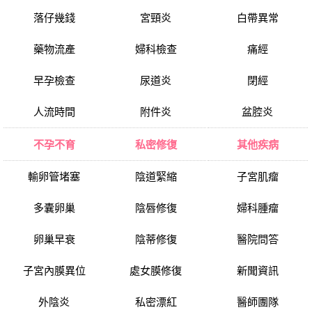
落仔幾錢
宮頸炎
白帶異常
藥物流產
婦科檢查
痛經
早孕檢查
尿道炎
閉經
人流時間
附件炎
盆腔炎
不孕不育
私密修復
其他疾病
輸卵管堵塞
陰道緊縮
子宮肌瘤
多囊卵巢
陰唇修復
婦科腫瘤
卵巢早衰
陰蒂修復
醫院問答
子宮內膜異位
處女膜修復
新聞資訊
外陰炎
私密漂紅
醫師團隊