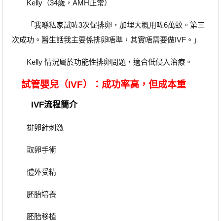
Kelly（34歲，AMH正常）
「我喺私家試咗3次促排卵，加埋大概用咗6萬蚊。第三
次成功。醫生話我主要係排卵唔準，其實唔需要做IVF。」
Kelly 情況屬於功能性排卵問題，適合低侵入治療。
試管嬰兒（IVF）：成功率高，但成本重
IVF流程簡介
排卵針刺激
取卵手術
體外受精
胚胎培養
胚胎移植