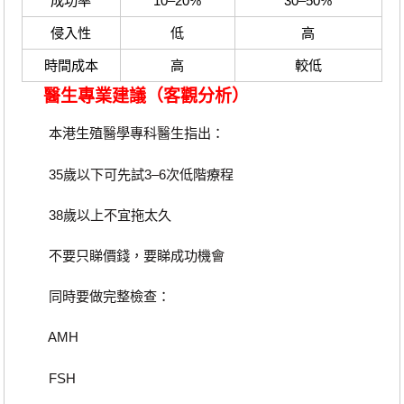
成功率
10–20%
30–50%
侵入性
低
高
時間成本
高
較低
醫生專業建議（客觀分析）
本港生殖醫學專科醫生指出：
35歲以下可先試3–6次低階療程
38歲以上不宜拖太久
不要只睇價錢，要睇成功機會
同時要做完整檢查：
AMH
FSH