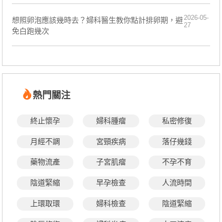
2026-05-
想照卵泡應該幾時去？婦科醫生教你點計排卵期，避
27
免白跑幾次
熱門關注
終止懷孕
婦科腫瘤
私密修復
月經不調
宮頸疾病
落仔幾錢
藥物流產
子宮肌瘤
不孕不育
陰道緊縮
早孕檢查
人流時間
上環取環
婦科檢查
陰道緊縮