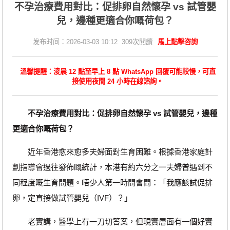
不孕治療費用對比：促排卵自然懷孕 vs 試管嬰
兒，邊種更適合你嘅荷包？
发布时间：2026-03-03 10:12 309次閱讀
馬上點擊咨詢
溫馨提醒：淩晨 12 點至早上 8 點 WhatsApp 回覆可能較慢，可直
接使用夜間 24 小時在線諮詢。
不孕治療費用對比：促排卵自然懷孕 vs 試管嬰兒，邊種
更適合你嘅荷包？
近年香港愈來愈多夫婦面對生育困難。根據香港家庭計
劃指導會過往發佈嘅統計，本港有約六分之一夫婦曾遇到不
同程度嘅生育問題。唔少人第一時間會問：「我應該試促排
卵，定直接做試管嬰兒（IVF）？」
老實講，醫學上冇一刀切答案，但現實層面有一個好實