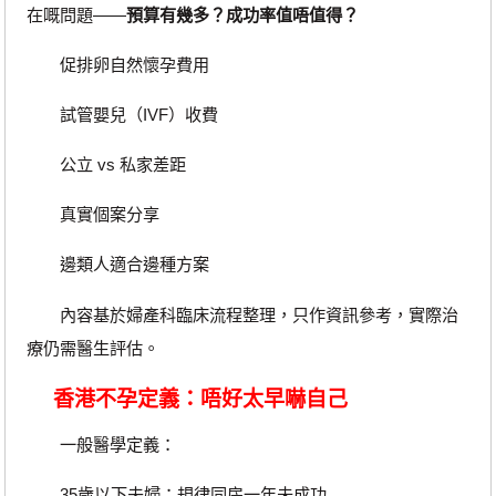
在嘅問題——
預算有幾多？成功率值唔值得？
促排卵自然懷孕費用
試管嬰兒（IVF）收費
公立 vs 私家差距
真實個案分享
邊類人適合邊種方案
內容基於婦產科臨床流程整理，只作資訊參考，實際治
療仍需醫生評估。
香港不孕定義：唔好太早嚇自己
一般醫學定義：
35歲以下夫婦：規律同房一年未成功