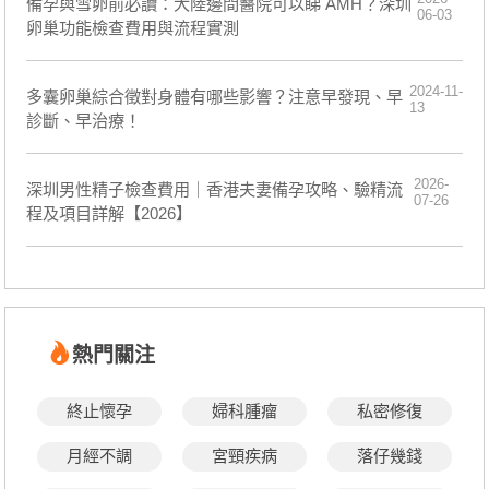
備孕與雪卵前必讀：大陸邊間醫院可以睇 AMH？深圳
06-03
卵巢功能檢查費用與流程實測
2024-11-
多囊卵巢綜合徵對身體有哪些影響？注意早發現、早
13
診斷、早治療！
2026-
深圳男性精子檢查費用｜香港夫妻備孕攻略、驗精流
07-26
程及項目詳解【2026】
熱門關注
終止懷孕
婦科腫瘤
私密修復
月經不調
宮頸疾病
落仔幾錢