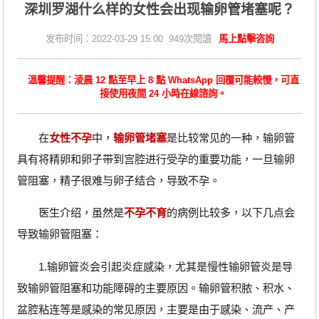
深圳罗湖什么样的女性会出现输卵管堵塞呢？
发布时间：2022-03-29 15:00 949次閱讀
馬上點擊咨詢
溫馨提醒：淩晨 12 點至早上 8 點 WhatsApp 回覆可能較慢，可直
接使用夜間 24 小時在線諮詢。
在
女性不孕
中，
输卵管堵塞
是比较常见的一种，输卵管
具有将精卵和卵子带到宫腔进行受孕的重要功能，一旦输卵
管阻塞，精子很难与卵子结合，导致不孕。
医生介绍，虽然是
不孕不育
的病例比较多，以下几点会
导致输卵管阻塞：
1.输卵管炎会引起炎症感染，尤其是慢性输卵管炎是导
致输卵管阻塞和功能障碍的主要原因。输卵管积脓、积水、
盆腔粘连等是感染的常见原因，主要是由于感染、流产、产