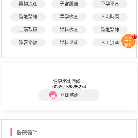
藥物流產
子宮肌瘤
不孕不育
陰道緊縮
早孕檢查
人流時間
上環取環
婦科檢查
陰道緊縮
12
立即
陰唇修復
婦科炎症
人工流產
預約
健康諮詢熱線：
00852-59885274
立即諮詢
醫院醫師