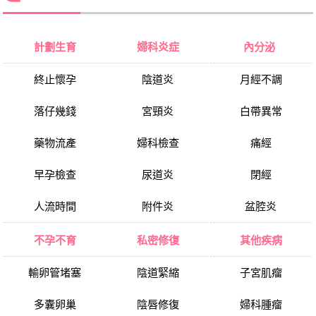
計劃生育
婦科炎症
內分泌
終止懷孕
陰道炎
月經不調
落仔幾錢
宮頸炎
白帶異常
藥物流產
婦科檢查
痛經
早孕檢查
尿道炎
閉經
人流時間
附件炎
盆腔炎
不孕不育
私密修復
其他疾病
輸卵管堵塞
陰道緊縮
子宮肌瘤
多囊卵巢
陰唇修復
婦科腫瘤