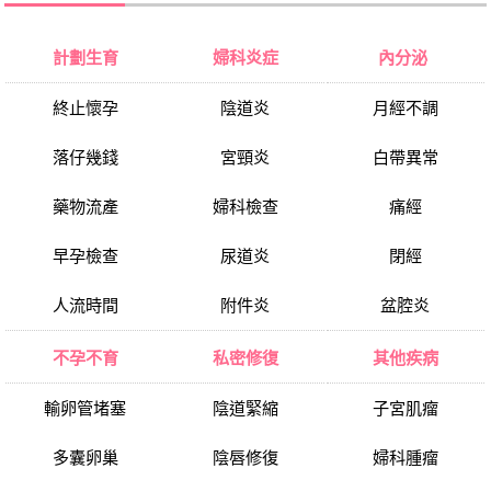
計劃生育
婦科炎症
內分泌
終止懷孕
陰道炎
月經不調
落仔幾錢
宮頸炎
白帶異常
藥物流產
婦科檢查
痛經
早孕檢查
尿道炎
閉經
人流時間
附件炎
盆腔炎
不孕不育
私密修復
其他疾病
輸卵管堵塞
陰道緊縮
子宮肌瘤
多囊卵巢
陰唇修復
婦科腫瘤