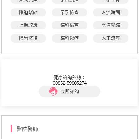
陰道緊縮
早孕檢查
人流時間
上環取環
婦科檢查
陰道緊縮
陰唇修復
婦科炎症
人工流產
健康諮詢熱線：
00852-59885274
立即諮詢
醫院醫師