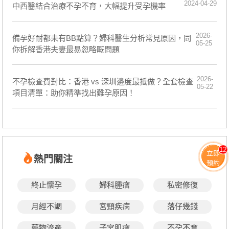
2024-04-29
中西醫結合治療不孕不育，大幅提升受孕機率
2026-
備孕好耐都未有BB點算？婦科醫生分析常見原因，同
05-25
你拆解香港夫妻最易忽略嘅問題
2026-
不孕檢查費對比：香港 vs 深圳邊度最抵做？全套檢查
05-22
項目清單：助你精準找出難孕原因！
12
立即
熱門關注
預約
終止懷孕
婦科腫瘤
私密修復
月經不調
宮頸疾病
落仔幾錢
藥物流產
子宮肌瘤
不孕不育